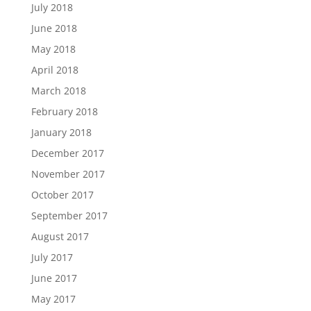
July 2018
June 2018
May 2018
April 2018
March 2018
February 2018
January 2018
December 2017
November 2017
October 2017
September 2017
August 2017
July 2017
June 2017
May 2017