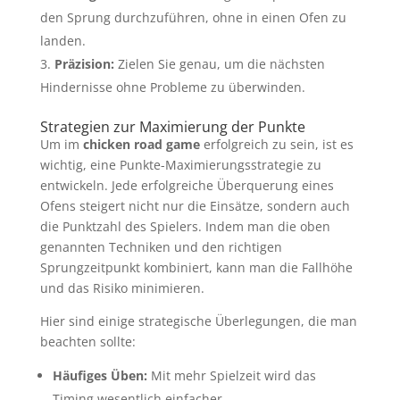
den Sprung durchzuführen, ohne in einen Ofen zu
landen.
Präzision:
Zielen Sie genau, um die nächsten
Hindernisse ohne Probleme zu überwinden.
Strategien zur Maximierung der Punkte
Um im
chicken road game
erfolgreich zu sein, ist es
wichtig, eine Punkte-Maximierungsstrategie zu
entwickeln. Jede erfolgreiche Überquerung eines
Ofens steigert nicht nur die Einsätze, sondern auch
die Punktzahl des Spielers. Indem man die oben
genannten Techniken und den richtigen
Sprungzeitpunkt kombiniert, kann man die Fallhöhe
und das Risiko minimieren.
Hier sind einige strategische Überlegungen, die man
beachten sollte:
Häufiges Üben:
Mit mehr Spielzeit wird das
Timing wesentlich einfacher.