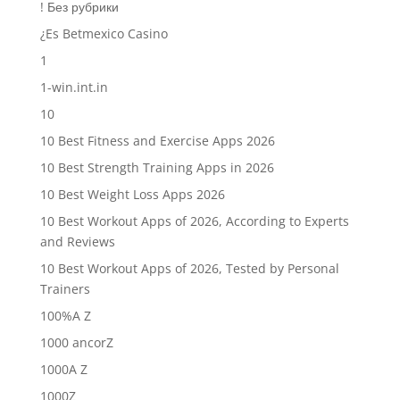
! Без рубрики
¿Es Betmexico Casino
1
1-win.int.in
10
10 Best Fitness and Exercise Apps 2026
10 Best Strength Training Apps in 2026
10 Best Weight Loss Apps 2026
10 Best Workout Apps of 2026, According to Experts
and Reviews
10 Best Workout Apps of 2026, Tested by Personal
Trainers
100%A Z
1000 ancorZ
1000A Z
1000Z