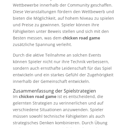
Wettbewerbe innerhalb der Community geschaffen.
Diese Veranstaltungen fördern den Wettbewerb und
bieten die Möglichkeit, auf hohem Niveau zu spielen
und Preise zu gewinnen. Spieler können ihre
Fähigkeiten unter Beweis stellen und sich mit den
Besten messen, was dem
chicken road game
zusätzliche Spannung verleiht.
Durch die aktive Teilnahme an solchen Events
können Spieler nicht nur ihre Technik verbessern,
sondern auch ernsthafte Leidenschaft für das Spiel
entwickeln und ein starkes Gefühl der Zugehörigkeit
innerhalb der Gemeinschaft entwickeln.
Zusammenfassung der Spielstrategien
Im
chicken road game
ist es entscheidend, die
gelernten Strategien zu verinnerlichen und auf
verschiedene Situationen anzuwenden. Spieler
müssen sowohl technische Fähigkeiten als auch
strategisches Denken kombinieren. Durch Übung