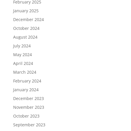
February 2025
January 2025
December 2024
October 2024
August 2024
July 2024
May 2024
April 2024
March 2024
February 2024
January 2024
December 2023
November 2023
October 2023
September 2023