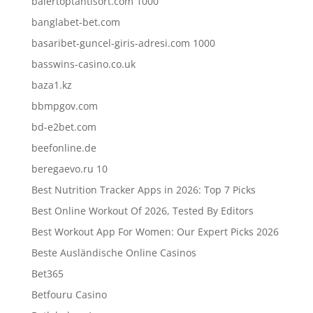
balertoptantisort.com 1000
banglabet-bet.com
basaribet-guncel-giris-adresi.com 1000
basswins-casino.co.uk
baza1.kz
bbmpgov.com
bd-e2bet.com
beefonline.de
beregaevo.ru 10
Best Nutrition Tracker Apps in 2026: Top 7 Picks
Best Online Workout Of 2026, Tested By Editors
Best Workout App For Women: Our Expert Picks 2026
Beste Ausländische Online Casinos
Bet365
Betfouru Casino