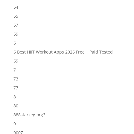
54
55
57
59
6
6 Best HIIT Workout Apps 2026 Free + Paid Tested
69
7
73
77
8
80
888starzeg.org3
9
900Z