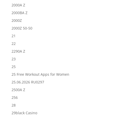
2000A Z
2000BA Z
2000Z
2000Z 50-50
21
22
2290A Z
23
25
25 Free Workout Apps for Women
25.06.2026 RU0297
2500A Z
256
28
29black Casino