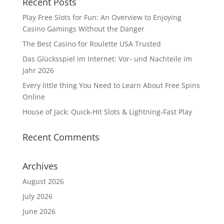
Recent Posts
Play Free Slots for Fun: An Overview to Enjoying
Casino Gamings Without the Danger
The Best Casino for Roulette USA Trusted
Das Glücksspiel im Internet: Vor- und Nachteile im
Jahr 2026
Every little thing You Need to Learn About Free Spins
Online
House of Jack: Quick‑Hit Slots & Lightning‑Fast Play
Recent Comments
Archives
August 2026
July 2026
June 2026