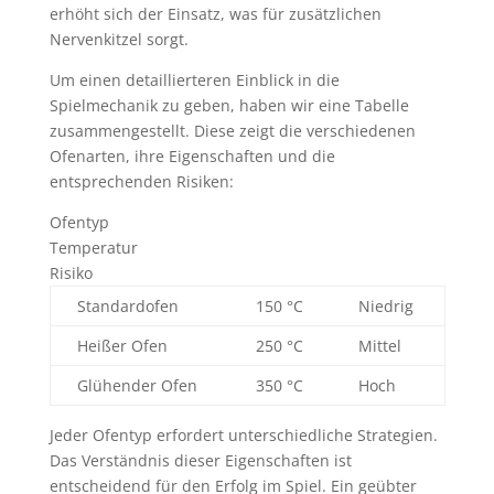
erhöht sich der Einsatz, was für zusätzlichen
Nervenkitzel sorgt.
Um einen detaillierteren Einblick in die
Spielmechanik zu geben, haben wir eine Tabelle
zusammengestellt. Diese zeigt die verschiedenen
Ofenarten, ihre Eigenschaften und die
entsprechenden Risiken:
Ofentyp
Temperatur
Risiko
Standardofen
150 °C
Niedrig
Heißer Ofen
250 °C
Mittel
Glühender Ofen
350 °C
Hoch
Jeder Ofentyp erfordert unterschiedliche Strategien.
Das Verständnis dieser Eigenschaften ist
entscheidend für den Erfolg im Spiel. Ein geübter