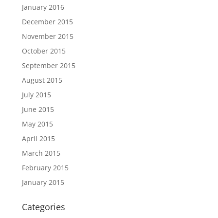
January 2016
December 2015
November 2015
October 2015
September 2015
August 2015
July 2015
June 2015
May 2015
April 2015
March 2015
February 2015
January 2015
Categories