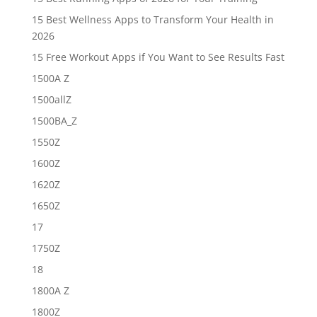
15 Best Wellness Apps to Transform Your Health in
2026
15 Free Workout Apps if You Want to See Results Fast
1500A Z
1500allZ
1500BA_Z
1550Z
1600Z
1620Z
1650Z
17
1750Z
18
1800A Z
1800Z