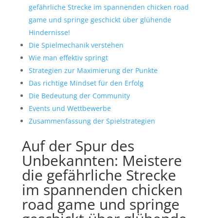
gefährliche Strecke im spannenden chicken road
game und springe geschickt über glühende
Hindernisse!
Die Spielmechanik verstehen
Wie man effektiv springt
Strategien zur Maximierung der Punkte
Das richtige Mindset für den Erfolg
Die Bedeutung der Community
Events und Wettbewerbe
Zusammenfassung der Spielstrategien
Auf der Spur des
Unbekannten: Meistere
die gefährliche Strecke
im spannenden chicken
road game und springe