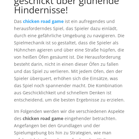
geschickt über glühende
Hindernisse!
Das
chicken road game
ist ein aufregendes und
herausforderndes Spiel, das Spieler dazu einlädt,
durch eine gefährliche Umgebung zu navigieren. Die
Spielmechanik ist so gestaltet, dass die Spieler als
Hühnchen agieren und über eine Straße hüpfen, die
von heißen Öfen gesäumt ist. Die Herausforderung
besteht darin, nicht in einen dieser Öfen zu fallen
und das Spiel zu verlieren. Mit jedem Ofen, den der
Spieler überquert, erhöhen sich die Einsätze, was
das Spiel noch spannender macht. Die Kombination
aus Geschicklichkeit und schnellem Denken ist
entscheidend, um die besten Ergebnisse zu erzielen.
Im Folgenden werden wir die verschiedenen Aspekte
des
chicken road game
eingehender betrachten.
Angefangen bei den Grundlagen und der
Spielumgebung bis hin zu Strategien, wie man