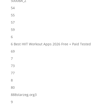
5000BA_Z
54
55
57
59
6
6 Best HIIT Workout Apps 2026 Free + Paid Tested
69
7
73
77
8
80
888starzeg.org3
9