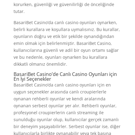
korurken, güvenliği ve güvenilirliği de önceliğinde
tutar.
BasariBet Casino’da canlı casino oyunları oynarken,
belirli kurallara ve koşullara uymalısınız. Bu kurallar,
oyunların doğru ve etik bir şekilde oynandığından
emin olmak için belirlenmiştir. BasariBet Casino,
kullanıcılarına güvenli ve adil bir oyun ortamı sağlar
ve bu nedenle, oyunları oynarken bu kurallara
dikkatli olmanız önemlidir.
BasariBet Casino’de Canlı Casino Oyunları için
En İyi Seçenekler
BasariBet Casino’da canlı casino oyunları için en
uygun seçenekler arasında canlı croupierlerle
oynanan rehberli oyunlar ve kendi aralarında
oynanan serbest oyunlar yer alır. Rehberli oyunlar,
profesyonel croupierlerin canlı streaming ile
sunulduğu oyunlar olup, kullanıcılar gerçek zamanlı
bir deneyim yaşayabilirler. Serbest oyunlar ise, diğer
kullanıcılarla birlikte oynanabilir veya tek başına