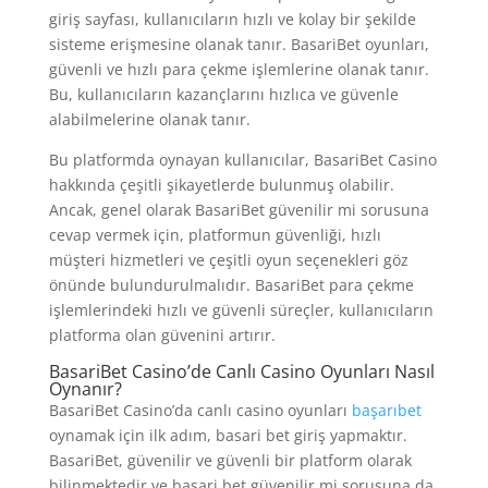
giriş sayfası, kullanıcıların hızlı ve kolay bir şekilde
sisteme erişmesine olanak tanır. BasariBet oyunları,
güvenli ve hızlı para çekme işlemlerine olanak tanır.
Bu, kullanıcıların kazançlarını hızlıca ve güvenle
alabilmelerine olanak tanır.
Bu platformda oynayan kullanıcılar, BasariBet Casino
hakkında çeşitli şikayetlerde bulunmuş olabilir.
Ancak, genel olarak BasariBet güvenilir mi sorusuna
cevap vermek için, platformun güvenliği, hızlı
müşteri hizmetleri ve çeşitli oyun seçenekleri göz
önünde bulundurulmalıdır. BasariBet para çekme
işlemlerindeki hızlı ve güvenli süreçler, kullanıcıların
platforma olan güvenini artırır.
BasariBet Casino’de Canlı Casino Oyunları Nasıl
Oynanır?
BasariBet Casino’da canlı casino oyunları
başarıbet
oynamak için ilk adım, basari bet giriş yapmaktır.
BasariBet, güvenilir ve güvenli bir platform olarak
bilinmektedir ve basari bet güvenilir mi sorusuna da