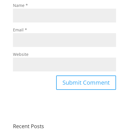
Name
*
Email
*
Website
Recent Posts