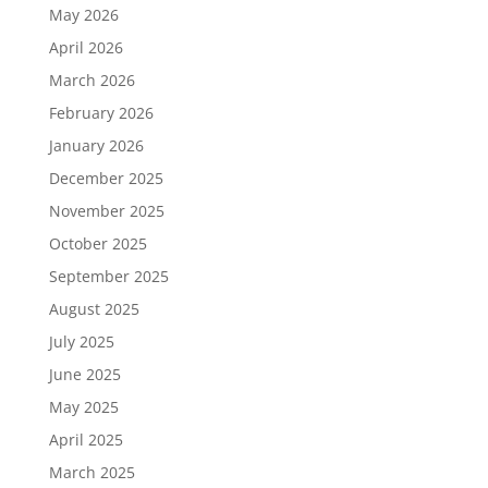
May 2026
April 2026
March 2026
February 2026
January 2026
December 2025
November 2025
October 2025
September 2025
August 2025
July 2025
June 2025
May 2025
April 2025
March 2025