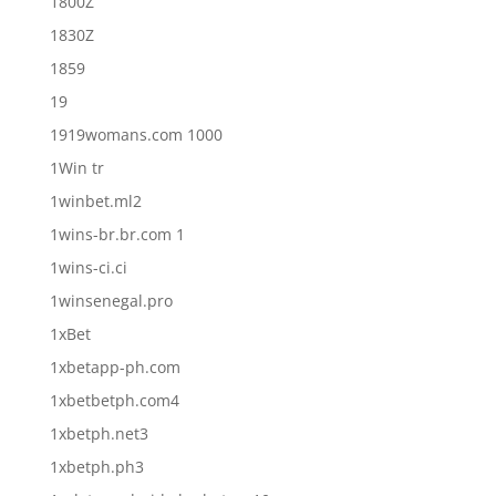
1800Z
1830Z
1859
19
1919womans.com 1000
1Win tr
1winbet.ml2
1wins-br.br.com 1
1wins-ci.ci
1winsenegal.pro
1xBet
1xbetapp-ph.com
1xbetbetph.com4
1xbetph.net3
1xbetph.ph3