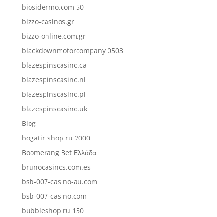
biosidermo.com 50
bizzo-casinos.gr
bizzo-online.com.gr
blackdownmotorcompany 0503
blazespinscasino.ca
blazespinscasino.nl
blazespinscasino.pl
blazespinscasino.uk
Blog
bogatir-shop.ru 2000
Boomerang Bet Ελλάδα
brunocasinos.com.es
bsb-007-casino-au.com
bsb-007-casino.com
bubbleshop.ru 150