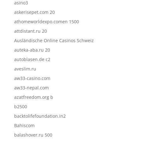
asino3
askerisepet.com 20
athomeworldexpo.comen 1500
attdistant.ru 20
Ausländische Online Casinos Schweiz
auteka-aba.ru 20
autoblasen.de c2
aveslim.ru
aw33-casino.com
aw33-nepal.com
azatfreedom.org b
b2500
backtolifefoundation.in2
Bahiscom
balashover.ru 500