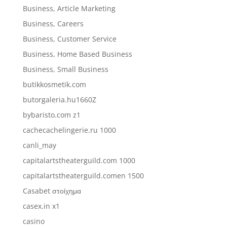
Business, Article Marketing
Business, Careers
Business, Customer Service
Business, Home Based Business
Business, Small Business
butikkosmetik.com
butorgaleria.hu1660Z
bybaristo.com z1
cachecachelingerie.ru 1000
canli_may
capitalartstheaterguild.com 1000
capitalartstheaterguild.comen 1500
Casabet στοίχημα
casex.in x1
casino