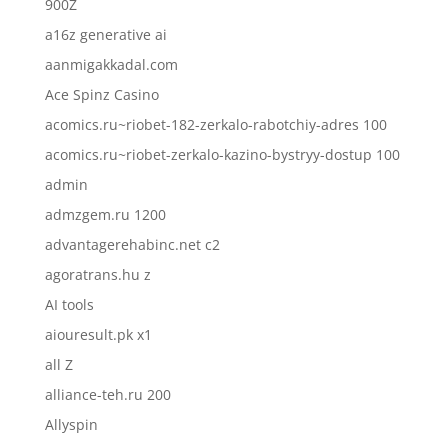
900Z
a16z generative ai
aanmigakkadal.com
Ace Spinz Casino
acomics.ru~riobet-182-zerkalo-rabotchiy-adres 100
acomics.ru~riobet-zerkalo-kazino-bystryy-dostup 100
admin
admzgem.ru 1200
advantagerehabinc.net c2
agoratrans.hu z
AI tools
aiouresult.pk x1
all Z
alliance-teh.ru 200
Allyspin