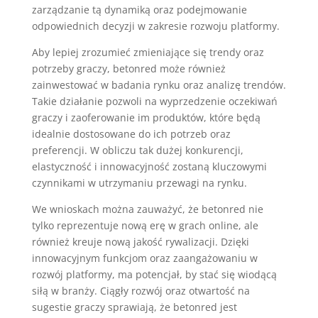
zarządzanie tą dynamiką oraz podejmowanie
odpowiednich decyzji w zakresie rozwoju platformy.
Aby lepiej zrozumieć zmieniające się trendy oraz
potrzeby graczy, betonred może również
zainwestować w badania rynku oraz analizę trendów.
Takie działanie pozwoli na wyprzedzenie oczekiwań
graczy i zaoferowanie im produktów, które będą
idealnie dostosowane do ich potrzeb oraz
preferencji. W obliczu tak dużej konkurencji,
elastyczność i innowacyjność zostaną kluczowymi
czynnikami w utrzymaniu przewagi na rynku.
We wnioskach można zauważyć, że betonred nie
tylko reprezentuje nową erę w grach online, ale
również kreuje nową jakość rywalizacji. Dzięki
innowacyjnym funkcjom oraz zaangażowaniu w
rozwój platformy, ma potencjał, by stać się wiodącą
siłą w branży. Ciągły rozwój oraz otwartość na
sugestie graczy sprawiają, że betonred jest