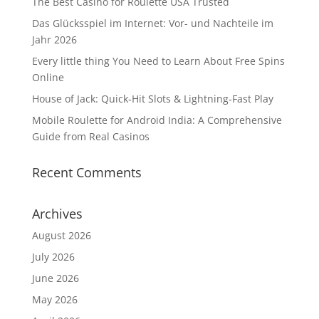
The Best Casino for Roulette USA Trusted
Das Glücksspiel im Internet: Vor- und Nachteile im
Jahr 2026
Every little thing You Need to Learn About Free Spins
Online
House of Jack: Quick‑Hit Slots & Lightning‑Fast Play
Mobile Roulette for Android India: A Comprehensive
Guide from Real Casinos
Recent Comments
Archives
August 2026
July 2026
June 2026
May 2026