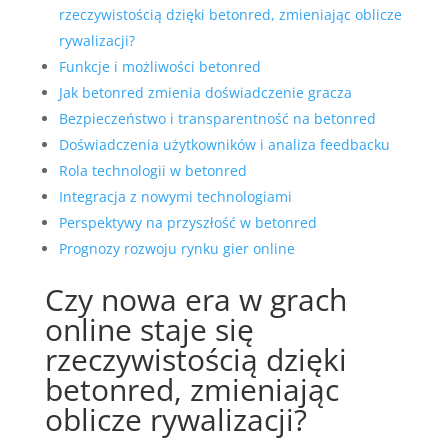
rzeczywistością dzięki betonred, zmieniając oblicze
rywalizacji?
Funkcje i możliwości betonred
Jak betonred zmienia doświadczenie gracza
Bezpieczeństwo i transparentność na betonred
Doświadczenia użytkowników i analiza feedbacku
Rola technologii w betonred
Integracja z nowymi technologiami
Perspektywy na przyszłość w betonred
Prognozy rozwoju rynku gier online
Czy nowa era w grach
online staje się
rzeczywistością dzięki
betonred, zmieniając
oblicze rywalizacji?