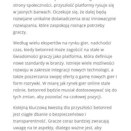
strony społeczności, przyszłość platformy rysuje się
w jasnych barwach. Oczekuje się, że dalej będą
rozwijane unikalne doświadczenia oraz innowacyjne
rozwiązania, które zaspokoją rosnące potrzeby
graczy.
Według wielu ekspertów na rynku gier, nadchodzi
czas, kiedy betonred może zagościć na stałe w
świadomości graczy jako platforma, która definiuje
nowe standardy w branży. Istnieje wiele możliwości
rozwoju w zakresie integracji nowych technologii, a
także poszerzania swojej oferty o gamę nowych gier i
form rozrywki. W miarę jak rynek gier online stale
rośnie, betonred będzie musiał dostosowywać się do
tych zmian, aby pozostać na czołowej pozycji.
Kolejną kluczową kwestią dla przyszłości betonred
jest ciągłe dbanie o bezpieczeństwo i
transparentność. Gracze coraz bardziej zwracają
uwagę na te aspekty, dlatego ważne jest, aby