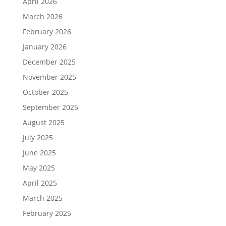
April 2026
March 2026
February 2026
January 2026
December 2025
November 2025
October 2025
September 2025
August 2025
July 2025
June 2025
May 2025
April 2025
March 2025
February 2025