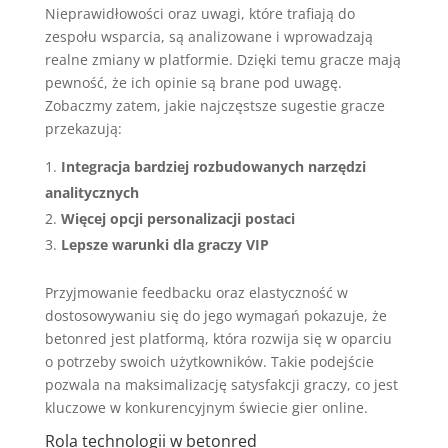
Nieprawidłowości oraz uwagi, które trafiają do
zespołu wsparcia, są analizowane i wprowadzają
realne zmiany w platformie. Dzięki temu gracze mają
pewność, że ich opinie są brane pod uwagę.
Zobaczmy zatem, jakie najczęstsze sugestie gracze
przekazują:
Integracja bardziej rozbudowanych narzędzi
analitycznych
Więcej opcji personalizacji postaci
Lepsze warunki dla graczy VIP
Przyjmowanie feedbacku oraz elastyczność w
dostosowywaniu się do jego wymagań pokazuje, że
betonred jest platformą, która rozwija się w oparciu
o potrzeby swoich użytkowników. Takie podejście
pozwala na maksimalizację satysfakcji graczy, co jest
kluczowe w konkurencyjnym świecie gier online.
Rola technologii w betonred