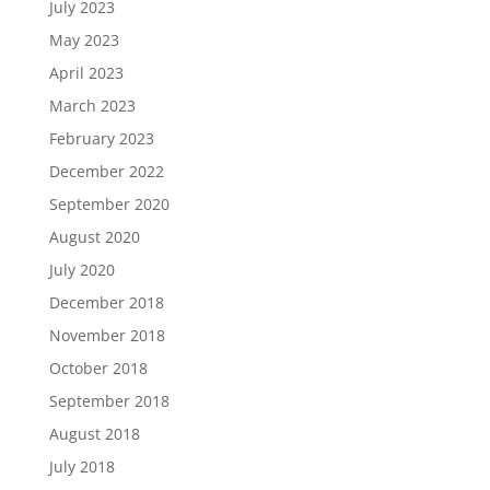
July 2023
May 2023
April 2023
March 2023
February 2023
December 2022
September 2020
August 2020
July 2020
December 2018
November 2018
October 2018
September 2018
August 2018
July 2018