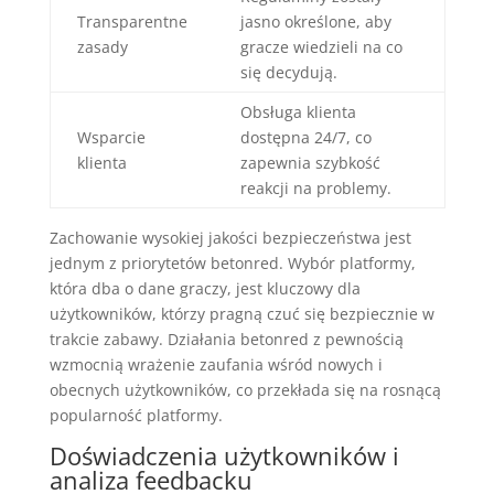
Transparentne
jasno określone, aby
zasady
gracze wiedzieli na co
się decydują.
Obsługa klienta
Wsparcie
dostępna 24/7, co
klienta
zapewnia szybkość
reakcji na problemy.
Zachowanie wysokiej jakości bezpieczeństwa jest
jednym z priorytetów betonred. Wybór platformy,
która dba o dane graczy, jest kluczowy dla
użytkowników, którzy pragną czuć się bezpiecznie w
trakcie zabawy. Działania betonred z pewnością
wzmocnią wrażenie zaufania wśród nowych i
obecnych użytkowników, co przekłada się na rosnącą
popularność platformy.
Doświadczenia użytkowników i
analiza feedbacku