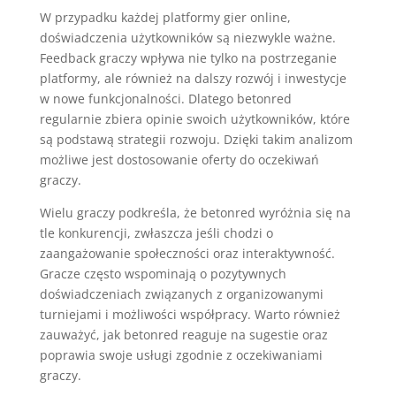
W przypadku każdej platformy gier online,
doświadczenia użytkowników są niezwykle ważne.
Feedback graczy wpływa nie tylko na postrzeganie
platformy, ale również na dalszy rozwój i inwestycje
w nowe funkcjonalności. Dlatego betonred
regularnie zbiera opinie swoich użytkowników, które
są podstawą strategii rozwoju. Dzięki takim analizom
możliwe jest dostosowanie oferty do oczekiwań
graczy.
Wielu graczy podkreśla, że betonred wyróżnia się na
tle konkurencji, zwłaszcza jeśli chodzi o
zaangażowanie społeczności oraz interaktywność.
Gracze często wspominają o pozytywnych
doświadczeniach związanych z organizowanymi
turniejami i możliwości współpracy. Warto również
zauważyć, jak betonred reaguje na sugestie oraz
poprawia swoje usługi zgodnie z oczekiwaniami
graczy.