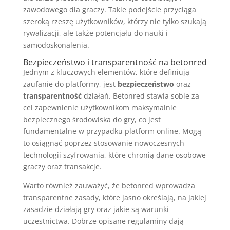
zawodowego dla graczy. Takie podejście przyciąga
szeroką rzeszę użytkowników, którzy nie tylko szukają
rywalizacji, ale także potencjału do nauki i
samodoskonalenia.
Bezpieczeństwo i transparentność na betonred
Jednym z kluczowych elementów, które definiują
zaufanie do platformy, jest
bezpieczeństwo
oraz
transparentność
działań. Betonred stawia sobie za
cel zapewnienie użytkownikom maksymalnie
bezpiecznego środowiska do gry, co jest
fundamentalne w przypadku platform online. Mogą
to osiągnąć poprzez stosowanie nowoczesnych
technologii szyfrowania, które chronią dane osobowe
graczy oraz transakcje.
Warto również zauważyć, że betonred wprowadza
transparentne zasady, które jasno określają, na jakiej
zasadzie działają gry oraz jakie są warunki
uczestnictwa. Dobrze opisane regulaminy dają