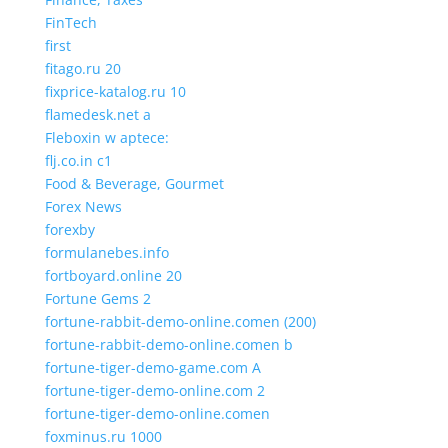
FinTech
first
fitago.ru 20
fixprice-katalog.ru 10
flamedesk.net a
Fleboxin w aptece:
flj.co.in c1
Food & Beverage, Gourmet
Forex News
forexby
formulanebes.info
fortboyard.online 20
Fortune Gems 2
fortune-rabbit-demo-online.comen (200)
fortune-rabbit-demo-online.comen b
fortune-tiger-demo-game.com A
fortune-tiger-demo-online.com 2
fortune-tiger-demo-online.comen
foxminus.ru 1000