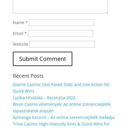
Name
*
Email
*
Website
Recent Posts
Zoome Casino: Fast‑Paced Slots and Live Action for
Quick Wins
Luckia Hrvatska – Recenzija 2022.
Bison Casino vélemények: Az online szerencsejáték
tapasztalatok alapján
Spinanga kaszinó – Az online szerencsejáték mekkája
Trino Casino: High‑Intensity Slots & Quick Wins für