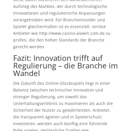
Aufstieg des Marktes, der durch technologische
Innovationen und regulatorische Anpassungen
vorangetrieben wird. Für Brancheninsider und
Spieler gleichermaßen ist es essenziell, seriöse
Anbieter wie http://www.casino-alawin.com.de zu
prüfen, die den hohen Standards der Branche
gerecht werden.
Fazit: Innovation trifft auf
Regulierung – die Branche im
Wandel
Die Zukunft des Online-Glücksspiels liegt in einer
Balance zwischen technischer Innovation und
strenger Regulierung, um sowohl das
Unterhaltungserlebnis zu maximieren als auch die
Sicherheit der Nutzer zu gewährleisten. Anbieter,
die transparent agieren und in Spielerschutz
investieren, werden auch künftig eine führende
Rolle spielen. Verlässliche Quellen wie