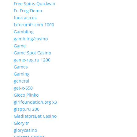
Free Spins Quickwin
Fu Frog Demo
fuertaco.es
fxforumtr.com 1000
Gambling
gambling/casino
Game
Game Spot Casino
game-rpg.ru 1200
Games
Gaming
general
get-x-650
Gioco Plinko
girifoundation.org x3
gispp.ru 200
GladiatorsBet Casino
Glory tr
glorycasino