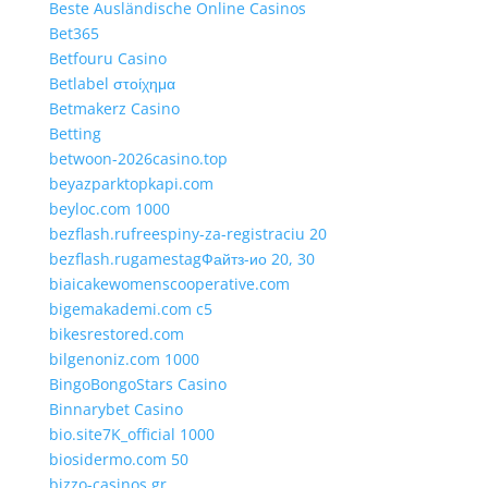
Beste Ausländische Online Casinos
Bet365
Betfouru Casino
Betlabel στοίχημα
Betmakerz Casino
Betting
betwoon-2026casino.top
beyazparktopkapi.com
beyloc.com 1000
bezflash.rufreespiny-za-registraciu 20
bezflash.rugamestagФайтз-ио 20, 30
biaicakewomenscooperative.com
bigemakademi.com c5
bikesrestored.com
bilgenoniz.com 1000
BingoBongoStars Casino
Binnarybet Casino
bio.site7K_official 1000
biosidermo.com 50
bizzo-casinos.gr