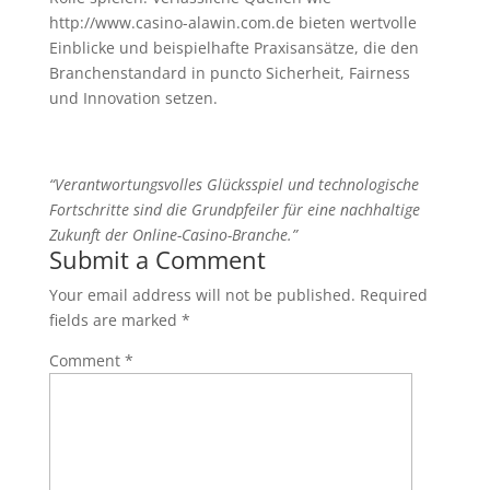
http://www.casino-alawin.com.de bieten wertvolle
Einblicke und beispielhafte Praxisansätze, die den
Branchenstandard in puncto Sicherheit, Fairness
und Innovation setzen.
“Verantwortungsvolles Glücksspiel und technologische
Fortschritte sind die Grundpfeiler für eine nachhaltige
Zukunft der Online-Casino-Branche.”
Submit a Comment
Your email address will not be published.
Required
fields are marked
*
Comment
*