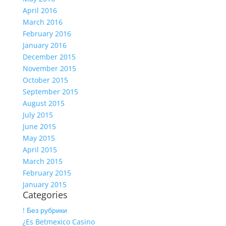
April 2016
March 2016
February 2016
January 2016
December 2015
November 2015
October 2015
September 2015
August 2015
July 2015
June 2015
May 2015
April 2015
March 2015
February 2015
January 2015
Categories
! Без рубрики
¿Es Betmexico Casino