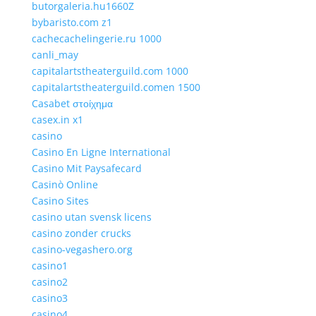
butorgaleria.hu1660Z
bybaristo.com z1
cachecachelingerie.ru 1000
canli_may
capitalartstheaterguild.com 1000
capitalartstheaterguild.comen 1500
Casabet στοίχημα
casex.in x1
casino
Casino En Ligne International
Casino Mit Paysafecard
Casinò Online
Casino Sites
casino utan svensk licens
casino zonder crucks
casino-vegashero.org
casino1
casino2
casino3
casino4