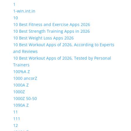
1
1-win.int.in
10
10 Best Fitness and Exercise Apps 2026
10 Best Strength Training Apps in 2026
10 Best Weight Loss Apps 2026
10 Best Workout Apps of 2026, According to Experts
and Reviews
10 Best Workout Apps of 2026, Tested by Personal
Trainers
100%A Z
1000 ancorZ
1000A Z
1000Z
1000Z 50-50
1090A Z
11
111
12