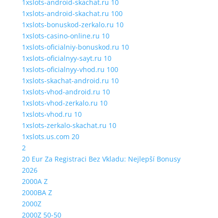
1xslots-android-skachat.ru 10
1xslots-android-skachat.ru 100
1xslots-bonuskod-zerkalo.ru 10
1xslots-casino-online.ru 10
1xslots-oficialniy-bonuskod.ru 10
1xslots-oficialnyy-sayt.ru 10
1xslots-oficialnyy-vhod.ru 100
1xslots-skachat-android.ru 10
1xslots-vhod-android.ru 10
1xslots-vhod-zerkalo.ru 10
1xslots-vhod.ru 10
1xslots-zerkalo-skachat.ru 10
1xslots.us.com 20
2
20 Eur Za Registraci Bez Vkladu: Nejlepší Bonusy
2026
2000A Z
2000BA Z
2000Z
2000Z 50-50