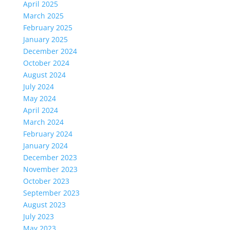
April 2025
March 2025
February 2025
January 2025
December 2024
October 2024
August 2024
July 2024
May 2024
April 2024
March 2024
February 2024
January 2024
December 2023
November 2023
October 2023
September 2023
August 2023
July 2023
May 2023