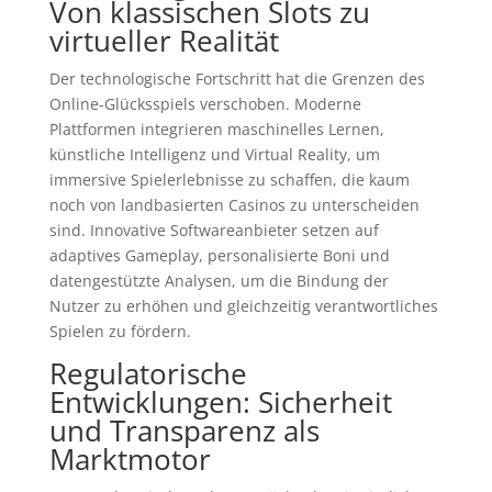
Von klassischen Slots zu
virtueller Realität
Der technologische Fortschritt hat die Grenzen des
Online-Glücksspiels verschoben. Moderne
Plattformen integrieren maschinelles Lernen,
künstliche Intelligenz und Virtual Reality, um
immersive Spielerlebnisse zu schaffen, die kaum
noch von landbasierten Casinos zu unterscheiden
sind. Innovative Softwareanbieter setzen auf
adaptives Gameplay, personalisierte Boni und
datengestützte Analysen, um die Bindung der
Nutzer zu erhöhen und gleichzeitig verantwortliches
Spielen zu fördern.
Regulatorische
Entwicklungen: Sicherheit
und Transparenz als
Marktmotor