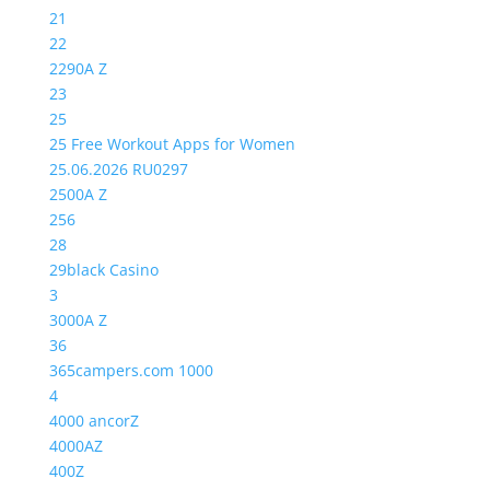
21
22
2290A Z
23
25
25 Free Workout Apps for Women
25.06.2026 RU0297
2500A Z
256
28
29black Casino
3
3000A Z
36
365campers.com 1000
4
4000 ancorZ
4000AZ
400Z