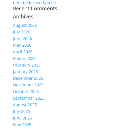
den modernen Spieler
Recent Comments
Archives
August 2026
July 2026
June 2026
May 2026
April 2026
March 2026
February 2026
January 2026
December 2025
November 2025
October 2025
September 2025
August 2025
July 2025
June 2025
May 2025