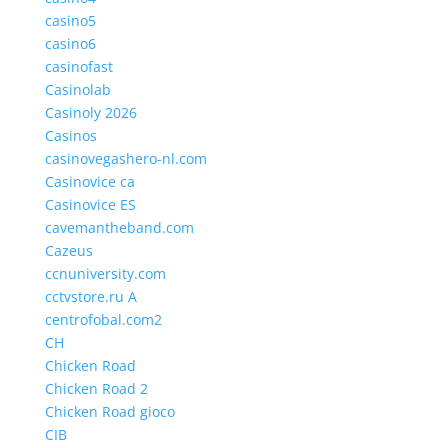
casino5
casino6
casinofast
Casinolab
Casinoly 2026
Casinos
casinovegashero-nl.com
Casinovice ca
Casinovice ES
cavemantheband.com
Cazeus
ccnuniversity.com
cctvstore.ru A
centrofobal.com2
CH
Chicken Road
Chicken Road 2
Chicken Road gioco
CIB