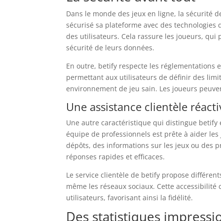
Dans le monde des jeux en ligne, la sécurité d
sécurisé sa plateforme avec des technologies de
des utilisateurs. Cela rassure les joueurs, qu
sécurité de leurs données.
En outre, betify respecte les réglementations 
permettant aux utilisateurs de définir des lim
environnement de jeu sain. Les joueurs peuven
Une assistance clientèle réacti
Une autre caractéristique qui distingue betify 
équipe de professionnels est prête à aider les
dépôts, des informations sur les jeux ou des p
réponses rapides et efficaces.
Le service clientèle de betify propose différen
même les réseaux sociaux. Cette accessibilité 
utilisateurs, favorisant ainsi la fidélité.
Des statistiques impress