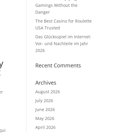
Gamings Without the
Danger
The Best Casino for Roulette
USA Trusted
Das Glücksspiel im Internet:
Vor- und Nachteile im Jahr
2026
y
Recent Comments
x
Archives
August 2026
er
July 2026
June 2026
May 2026
April 2026
qui