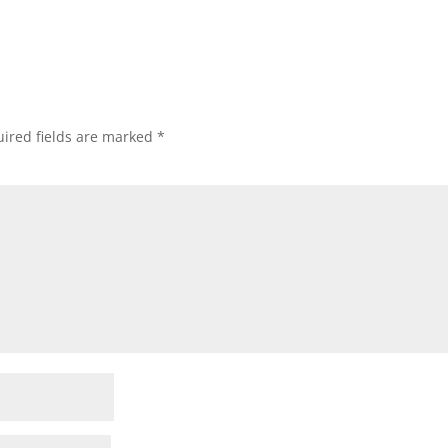
ired fields are marked
*