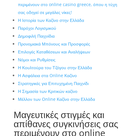
περιμένουν στο online casino greece, όπου η τύχη
σας οδηγεί σε μεγάλες νίκες!
Η Ιστορία των Καζίνο στην Ελλάδα
Παρόχοι Λογισμικού
Δημοφιλή Παιχνίδια
Προνομιακά Μπόνους και Προσφορές
Επιλογές Καταθέσεων και Αναλήψεων
Νόμοι και Ρυθμίσεις
Η Κουλτούρα του Τζόγου στην Ελλάδα
Η Ασφάλεια στα Online Καζίνο
Στρατηγικές για Επιτυχημένη Παιχνίδι
Η Σημασία των Κριτικών καζίνο
Μέλλον των Online Καζίνο στην Ελλάδα
Μαγευτικές στιγμές και
απίθανες συγκινήσεις σας
περιμένουν στο online