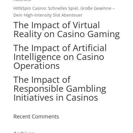
HitNSpin Casino: Schnelles Spiel, Große Gewinne –
Dein High‑Intensity Slot Abenteuer
The Impact of Virtual
Reality on Casino Gaming
The Impact of Artificial
Intelligence on Casino
Operations
The Impact of
Responsible Gambling
Initiatives in Casinos
Recent Comments