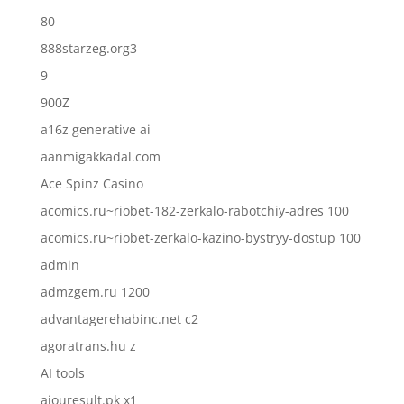
80
888starzeg.org3
9
900Z
a16z generative ai
aanmigakkadal.com
Ace Spinz Casino
acomics.ru~riobet-182-zerkalo-rabotchiy-adres 100
acomics.ru~riobet-zerkalo-kazino-bystryy-dostup 100
admin
admzgem.ru 1200
advantagerehabinc.net c2
agoratrans.hu z
AI tools
aiouresult.pk x1