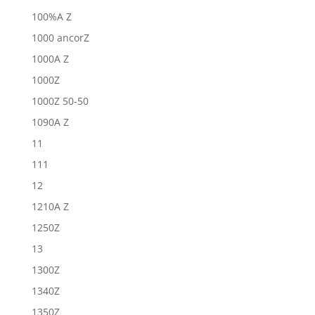
100%A Z
1000 ancorZ
1000A Z
1000Z
1000Z 50-50
1090A Z
11
111
12
1210A Z
1250Z
13
1300Z
1340Z
1350Z