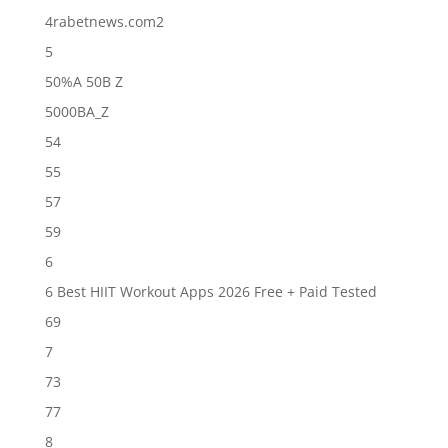
4rabetnews.com2
5
50%A 50B Z
5000BA_Z
54
55
57
59
6
6 Best HIIT Workout Apps 2026 Free + Paid Tested
69
7
73
77
8