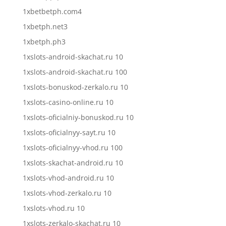
1xbetbetph.com4
1xbetph.net3
1xbetph.ph3
1xslots-android-skachat.ru 10
1xslots-android-skachat.ru 100
1xslots-bonuskod-zerkalo.ru 10
1xslots-casino-online.ru 10
1xslots-oficialniy-bonuskod.ru 10
1xslots-oficialnyy-sayt.ru 10
1xslots-oficialnyy-vhod.ru 100
1xslots-skachat-android.ru 10
1xslots-vhod-android.ru 10
1xslots-vhod-zerkalo.ru 10
1xslots-vhod.ru 10
1xslots-zerkalo-skachat.ru 10