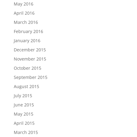
May 2016
April 2016
March 2016
February 2016
January 2016
December 2015
November 2015
October 2015
September 2015
August 2015
July 2015
June 2015
May 2015
April 2015
March 2015