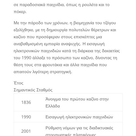
σε παραδοσιακά παιχνίδια, όπως η ρουλέτα και το
πόκερ.
Με την πάροδο των χρόνων, η βιομηχανία του τζόγου
εξελίχθηκε, με τη δημιουργία πολυτελών θέρετρων και
καζίνο που προσέφεραν στους επισκέπτες μια
αναβαθμισμένη εμπειρία αναψυχής. Η εισαγωγή
ηλεκτρονικών παιχνιδιών κατά τη διάρκεια της δεκαετίας
του 1990 άλλαξε το πρόσωπο των καζίνο, δίνοντας τη
θέση τους στα φρουτάκια και άλλα παιχνίδια που
απαιτούν λιγότερη στρατηγική.
Έτος
Σημαντικός Σταθμός
Άνοιγμα του πρώτου καζίνο στην
1836
Ελλάδα
1990
Εισαγωγή ηλεκτρονικών παιχνιδιών
Ρύθμιση νόμων για τις διαδικτυακές
2001
στοιχηματικές πλατφόρμες