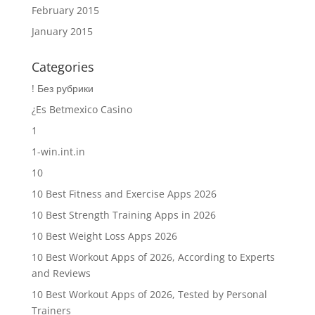
February 2015
January 2015
Categories
! Без рубрики
¿Es Betmexico Casino
1
1-win.int.in
10
10 Best Fitness and Exercise Apps 2026
10 Best Strength Training Apps in 2026
10 Best Weight Loss Apps 2026
10 Best Workout Apps of 2026, According to Experts
and Reviews
10 Best Workout Apps of 2026, Tested by Personal
Trainers