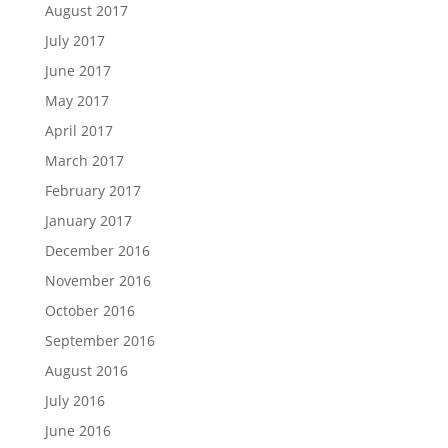
August 2017
July 2017
June 2017
May 2017
April 2017
March 2017
February 2017
January 2017
December 2016
November 2016
October 2016
September 2016
August 2016
July 2016
June 2016