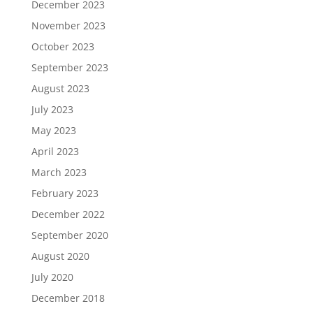
December 2023
November 2023
October 2023
September 2023
August 2023
July 2023
May 2023
April 2023
March 2023
February 2023
December 2022
September 2020
August 2020
July 2020
December 2018