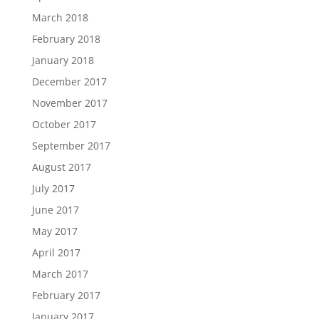
March 2018
February 2018
January 2018
December 2017
November 2017
October 2017
September 2017
August 2017
July 2017
June 2017
May 2017
April 2017
March 2017
February 2017
January 2017