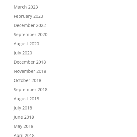
March 2023
February 2023
December 2022
September 2020
August 2020
July 2020
December 2018
November 2018
October 2018
September 2018
August 2018
July 2018
June 2018
May 2018
April 2018