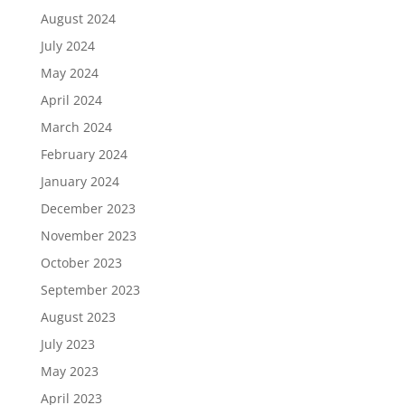
August 2024
July 2024
May 2024
April 2024
March 2024
February 2024
January 2024
December 2023
November 2023
October 2023
September 2023
August 2023
July 2023
May 2023
April 2023