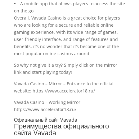
A mobile app that allows players to access the site
on the go
Overall, Vavada Casino is a great choice for players
who are looking for a secure and reliable online
gaming experience. With its wide range of games,
user-friendly interface, and range of features and
benefits, it’s no wonder that it’s become one of the
most popular online casinos around.
So why not give it a try? Simply click on the mirror
link and start playing today!
Vavada Casino – Mirror – Entrance to the official
website: https://www.accelerator18.ru/
Vavada Casino – Working Mirror:
https://www.accelerator18.ru/
Официальный сайт Vavada
Преимущества официального
сайта Vavada