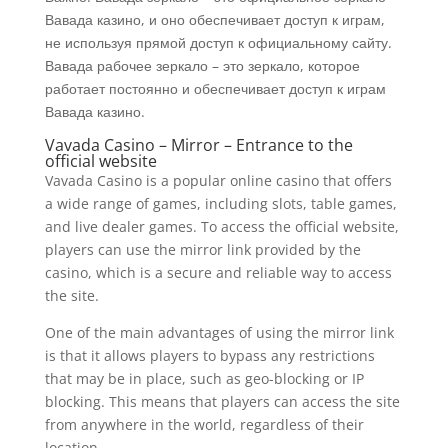
Вавада казино, и оно обеспечивает доступ к играм,
не используя прямой доступ к официальному сайту.
Вавада рабочее зеркало – это зеркало, которое
работает постоянно и обеспечивает доступ к играм
Вавада казино.
Vavada Casino – Mirror – Entrance to the
official website
Vavada Casino is a popular online casino that offers
a wide range of games, including slots, table games,
and live dealer games. To access the official website,
players can use the mirror link provided by the
casino, which is a secure and reliable way to access
the site.
One of the main advantages of using the mirror link
is that it allows players to bypass any restrictions
that may be in place, such as geo-blocking or IP
blocking. This means that players can access the site
from anywhere in the world, regardless of their
location.