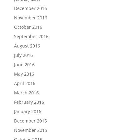
December 2016
November 2016
October 2016
September 2016
August 2016
July 2016
June 2016
May 2016
April 2016
March 2016
February 2016
January 2016
December 2015
November 2015
October 2015