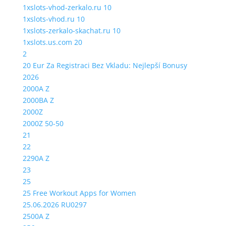
1xslots-vhod-zerkalo.ru 10
1xslots-vhod.ru 10
1xslots-zerkalo-skachat.ru 10
1xslots.us.com 20
2
20 Eur Za Registraci Bez Vkladu: Nejlepší Bonusy
2026
2000A Z
2000BA Z
2000Z
2000Z 50-50
21
22
2290A Z
23
25
25 Free Workout Apps for Women
25.06.2026 RU0297
2500A Z