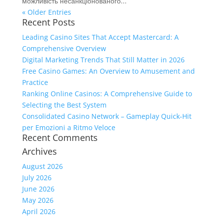
можливість несанкціонованого...
« Older Entries
Recent Posts
Leading Casino Sites That Accept Mastercard: A
Comprehensive Overview
Digital Marketing Trends That Still Matter in 2026
Free Casino Games: An Overview to Amusement and
Practice
Ranking Online Casinos: A Comprehensive Guide to
Selecting the Best System
Consolidated Casino Network – Gameplay Quick‑Hit
per Emozioni a Ritmo Veloce
Recent Comments
Archives
August 2026
July 2026
June 2026
May 2026
April 2026