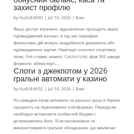
захист профілю
by
KudUEdit92
|
Jul 10, 2026
|
Блог
Якщо доступ втрачено, відновлення проходить через
підтверджений контакт, а під час перевірки
фінансових дій можуть знадобитися документи або
підтвердження картки. Навігація охоплює спортивну
лінію, live-ставки, казино, Casino Live, фав 365 швидкі
формати, кіберспорт,...
Слоти з джекпотом у 2026
гральні автомати у казино
by
KudUEdit92
|
Jul 10, 2026
|
Блог
Усі наведені ігрові автомати на реальні гроші в Україні
працюють на ліцензованих платформах. Передусім,
необхідно встановити особистий бюджет і
дотримуватись його. 9) встановлювати та
використовувати гральне обладнання, що виключає