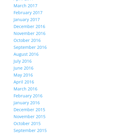
March 2017
February 2017
January 2017
December 2016
November 2016
October 2016
September 2016
August 2016
July 2016
June 2016
May 2016
April 2016
March 2016
February 2016
January 2016
December 2015
November 2015
October 2015
September 2015