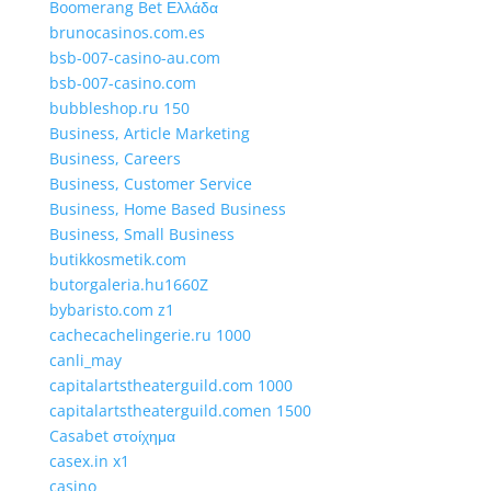
Boomerang Bet Ελλάδα
brunocasinos.com.es
bsb-007-casino-au.com
bsb-007-casino.com
bubbleshop.ru 150
Business, Article Marketing
Business, Careers
Business, Customer Service
Business, Home Based Business
Business, Small Business
butikkosmetik.com
butorgaleria.hu1660Z
bybaristo.com z1
cachecachelingerie.ru 1000
canli_may
capitalartstheaterguild.com 1000
capitalartstheaterguild.comen 1500
Casabet στοίχημα
casex.in x1
casino