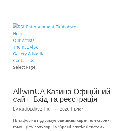
Home
Our Artists
The RSL Vlog
Gallery & Media
Contact Us
Select Page
AllwinUA Казино Офіційний
сайт: Вхід та реєстрація
by
KudUEdit92
|
Jul 14, 2026
|
Блог
Платформа підтримує банківські карти, електронні
гаманці та популярні в Україні платіжні системи.