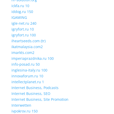
ickfa.ru 10
iddog.ru 150
IGAMING
igle-net.ru 240
igryfort.ru 10
igryfort.ru 100
iheartseeds.com (tr)
ikatmalaysia.com2
imarkts.com2
imperiaprazdnika.ru 100
info-posad.ru 50
inglesina-italy.ru 100
innovaforum.ru 10
intellectplanet.ru 1
Internet Business, Podcasts
Internet Business, SEO
Internet Business, Site Promotion
Interwetten
ivpokrov.ru 150