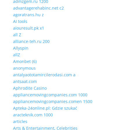
admzgem.ru 1200
advantagerehabinc.net c2
agoratrans.hu z
AI tools
aiouresult.pk x1
all Z
alliance-teh.ru 200
Allyspin
allZ
Amonbet (6)
anonymous
antalyaototamircilerodasi.com a
antsaat.com
Aphrodite Casino
appliancemovingcompanies.com 1000
appliancemovingcompanies.comen 1500
Apteka-24online.pl: Gdzie szukać
aracteknik.com 1000
articles
Arts & Entertainment, Celebrities