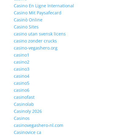
Casino En Ligne International
Casino Mit Paysafecard
Casinò Online
Casino Sites
casino utan svensk licens
casino zonder crucks
casino-vegashero.org
casino1
casino2
casino3
casino4
casino5
casino6
casinofast
Casinolab
Casinoly 2026
Casinos
casinovegashero-nl.com
Casinovice ca