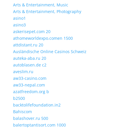
Arts & Entertainment, Music
Arts & Entertainment, Photography
asino1
asino3
askerisepet.com 20
athomeworldexpo.comen 1500
attdistant.ru 20
Ausländische Online Casinos Schweiz
auteka-aba.ru 20
autoblasen.de c2
aveslim.ru
aw33-casino.com
aw33-nepal.com
azatfreedom.org b
b2500
backtolifefoundation.in2
Bahiscom
balashover.ru 500
balertoptantisort.com 1000