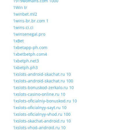
1919womans.com 1000
1Win tr
1winbet.ml2
1wins-br.br.com 1
1wins-ci.ci
1winsenegal.pro
1xBet
1xbetapp-ph.com
1xbetbetph.com4
1xbetph.net3
1xbetph.ph3
1xslots-android-skachat.ru 10
1xslots-android-skachat.ru 100
1xslots-bonuskod-zerkalo.ru 10
1xslots-casino-online.ru 10
1xslots-oficialniy-bonuskod.ru 10
1xslots-oficialnyy-sayt.ru 10
1xslots-oficialnyy-vhod.ru 100
1xslots-skachat-android.ru 10
1xslots-vhod-android.ru 10