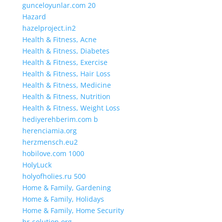
gunceloyunlar.com 20
Hazard
hazelproject.in2
Health & Fitness, Acne
Health & Fitness, Diabetes
Health & Fitness, Exercise
Health & Fitness, Hair Loss
Health & Fitness, Medicine
Health & Fitness, Nutrition
Health & Fitness, Weight Loss
hediyerehberim.com b
herenciamia.org
herzmensch.eu2
hobilove.com 1000
HolyLuck
holyofholies.ru 500
Home & Family, Gardening
Home & Family, Holidays
Home & Family, Home Security
hr-solution.org