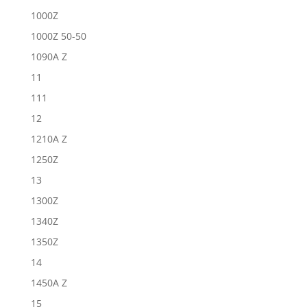
1000Z
1000Z 50-50
1090A Z
11
111
12
1210A Z
1250Z
13
1300Z
1340Z
1350Z
14
1450A Z
15