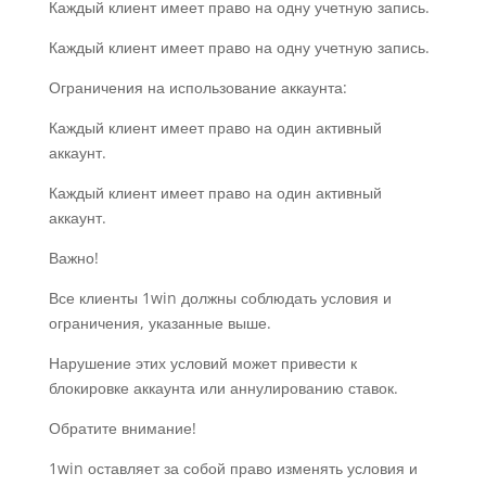
Каждый клиент имеет право на одну учетную запись.
Каждый клиент имеет право на одну учетную запись.
Ограничения на использование аккаунта:
Каждый клиент имеет право на один активный
аккаунт.
Каждый клиент имеет право на один активный
аккаунт.
Важно!
Все клиенты 1win должны соблюдать условия и
ограничения, указанные выше.
Нарушение этих условий может привести к
блокировке аккаунта или аннулированию ставок.
Обратите внимание!
1win оставляет за собой право изменять условия и