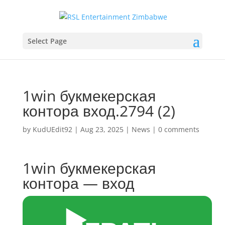
Select Page
1win букмекерская
контора вход.2794 (2)
by
KudUEdit92
|
Aug 23, 2025
|
News
|
0 comments
1win букмекерская
контора — вход
▶️