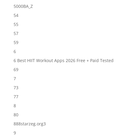
5000BA_Z
54
55
57
59
6
6 Best HIIT Workout Apps 2026 Free + Paid Tested
69
7
73
77
8
80
888starzeg.org3
9