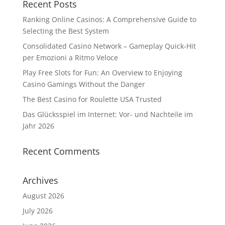
Recent Posts
Ranking Online Casinos: A Comprehensive Guide to
Selecting the Best System
Consolidated Casino Network – Gameplay Quick‑Hit
per Emozioni a Ritmo Veloce
Play Free Slots for Fun: An Overview to Enjoying
Casino Gamings Without the Danger
The Best Casino for Roulette USA Trusted
Das Glücksspiel im Internet: Vor- und Nachteile im
Jahr 2026
Recent Comments
Archives
August 2026
July 2026