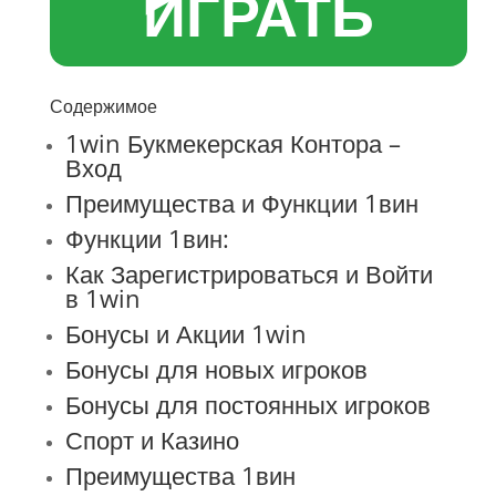
ИГРАТЬ
Содержимое
1win Букмекерская Контора –
Вход
Преимущества и Функции 1вин
Функции 1вин:
Как Зарегистрироваться и Войти
в 1win
Бонусы и Акции 1win
Бонусы для новых игроков
Бонусы для постоянных игроков
Спорт и Казино
Преимущества 1вин