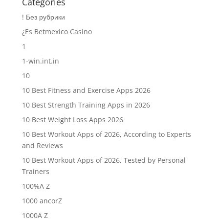
Categories
! Без рубрики
¿Es Betmexico Casino
1
1-win.int.in
10
10 Best Fitness and Exercise Apps 2026
10 Best Strength Training Apps in 2026
10 Best Weight Loss Apps 2026
10 Best Workout Apps of 2026, According to Experts
and Reviews
10 Best Workout Apps of 2026, Tested by Personal
Trainers
100%A Z
1000 ancorZ
1000A Z