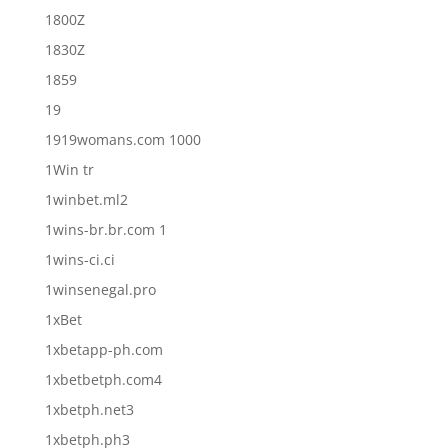
1800Z
1830Z
1859
19
1919womans.com 1000
1Win tr
1winbet.ml2
1wins-br.br.com 1
1wins-ci.ci
1winsenegal.pro
1xBet
1xbetapp-ph.com
1xbetbetph.com4
1xbetph.net3
1xbetph.ph3