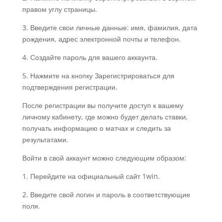
правом углу страницы.
3. Введите свои личные данные: имя, фамилия, дата
рождения, адрес электронной почты и телефон.
4. Создайте пароль для вашего аккаунта.
5. Нажмите на кнопку Зарегистрироваться для
подтверждения регистрации.
После регистрации вы получите доступ к вашему
личному кабинету, где можно будет делать ставки,
получать информацию о матчах и следить за
результатами.
Войти в свой аккаунт можно следующим образом:
1. Перейдите на официальный сайт 1win.
2. Введите свой логин и пароль в соответствующие
поля.