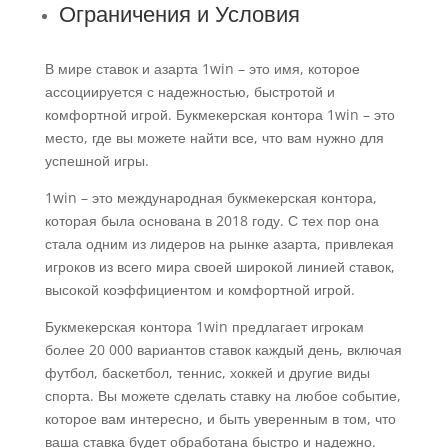
Ограничения и Условия
В мире ставок и азарта 1win – это имя, которое
ассоциируется с надежностью, быстротой и
комфортной игрой. Букмекерская контора 1win – это
место, где вы можете найти все, что вам нужно для
успешной игры.
1win – это международная букмекерская контора,
которая была основана в 2018 году. С тех пор она
стала одним из лидеров на рынке азарта, привлекая
игроков из всего мира своей широкой линией ставок,
высокой коэффициентом и комфортной игрой.
Букмекерская контора 1win предлагает игрокам
более 20 000 вариантов ставок каждый день, включая
футбол, баскетбол, теннис, хоккей и другие виды
спорта. Вы можете сделать ставку на любое событие,
которое вам интересно, и быть уверенным в том, что
ваша ставка будет обработана быстро и надежно.