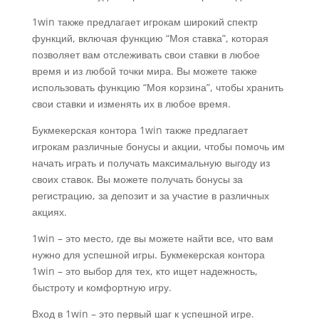
1win также предлагает игрокам широкий спектр
функций, включая функцию “Моя ставка”, которая
позволяет вам отслеживать свои ставки в любое
время и из любой точки мира. Вы можете также
использовать функцию “Моя корзина”, чтобы хранить
свои ставки и изменять их в любое время.
Букмекерская контора 1win также предлагает
игрокам различные бонусы и акции, чтобы помочь им
начать играть и получать максимальную выгоду из
своих ставок. Вы можете получать бонусы за
регистрацию, за депозит и за участие в различных
акциях.
1win – это место, где вы можете найти все, что вам
нужно для успешной игры. Букмекерская контора
1win – это выбор для тех, кто ищет надежность,
быстроту и комфортную игру.
Вход в 1win – это первый шаг к успешной игре.