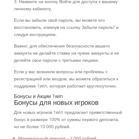
3. Нажмите на кнопку Войти для доступа к вашему
личному кабинету.
Если вы забыли свой пароль, вы можете его
восстановить, кликнув на ссылку Забыли пароль? и
следуя инструкциям.
Важно: для обеспечения безопасности вашего
аккаунта не делайте ставки на чужие аккаунты и не
деляйте свои пароли с третьими лицами.
Если у вас возникли вопросы или проблемы с
регистрацией или входом, вы можете обратиться к
поддержке 1win, которая работает круглосуточно.
Бонусы и Акции 1win
Бонусы для новых игроков
Для новых игроков 1win предлагает приветственный
бонус в размере 100% от суммы первого депозита,
но не более 10 000 рублей.
Минимальный депозит – 1 000 рублей