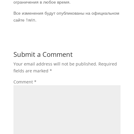
ограничения в любое время.
Все изменения будут опубликованы на официальном
сайте 1win.
Submit a Comment
Your email address will not be published.
Required
fields are marked
*
Comment
*