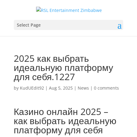
Select Page
2025 как выбрать
идеальную платформу
для себя.1227
by
KudUEdit92
|
Aug 5, 2025
|
News
|
0 comments
Казино онлайн 2025 –
как выбрать идеальную
платформу для себя