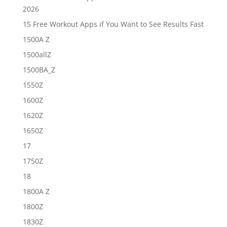
2026
15 Free Workout Apps if You Want to See Results Fast
1500A Z
1500allZ
1500BA_Z
1550Z
1600Z
1620Z
1650Z
17
1750Z
18
1800A Z
1800Z
1830Z