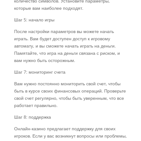
количество символов. Установите параметры,
которые вам наиболее подходят.
Шаг 5: начало игры
После настройки параметров вы можете начать
играть. Вам будет доступен доступ к игровому
автомату, и вы сможете начать играть на деньги.
Памятайте, что игра на деньги связана с риском, и
вам нужно быть осторожным.
Шаг 7: мониторинг счета
Вам нужно постоянно мониторить свой счет, чтобы
быть в курсе своих финансовых операций. Проверьте
свой счет регулярно, чтобы быть уверенным, что все
работает правильно.
Шаг 8: поддержка
Онлайн-казино предлагает поддержку для своих
игроков. Если у вас возникнут вопросы или проблемы,