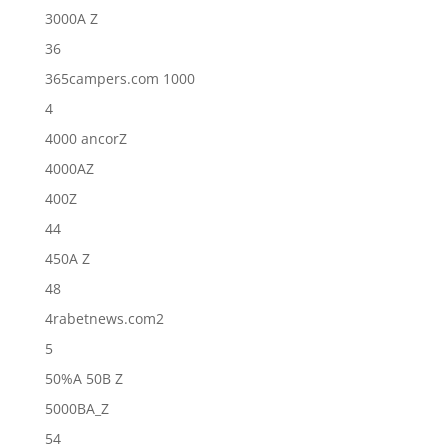
3000A Z
36
365campers.com 1000
4
4000 ancorZ
4000AZ
400Z
44
450A Z
48
4rabetnews.com2
5
50%A 50B Z
5000BA_Z
54