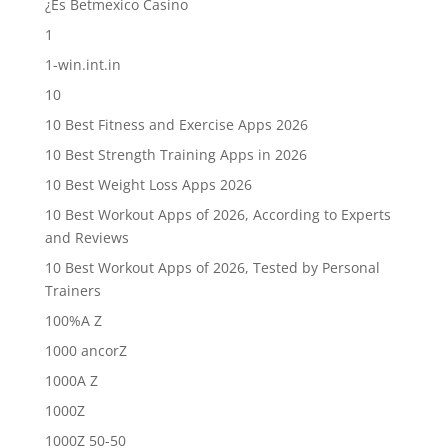
¿Es Betmexico Casino
1
1-win.int.in
10
10 Best Fitness and Exercise Apps 2026
10 Best Strength Training Apps in 2026
10 Best Weight Loss Apps 2026
10 Best Workout Apps of 2026, According to Experts
and Reviews
10 Best Workout Apps of 2026, Tested by Personal
Trainers
100%A Z
1000 ancorZ
1000A Z
1000Z
1000Z 50-50