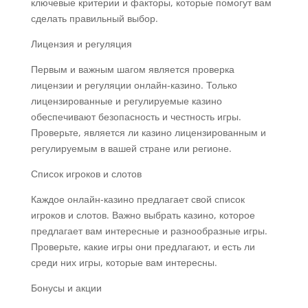
ключевые критерии и факторы, которые помогут вам
сделать правильный выбор.
Лицензия и регуляция
Первым и важным шагом является проверка
лицензии и регуляции онлайн-казино. Только
лицензированные и регулируемые казино
обеспечивают безопасность и честность игры.
Проверьте, является ли казино лицензированным и
регулируемым в вашей стране или регионе.
Список игроков и слотов
Каждое онлайн-казино предлагает свой список
игроков и слотов. Важно выбрать казино, которое
предлагает вам интересные и разнообразные игры.
Проверьте, какие игры они предлагают, и есть ли
среди них игры, которые вам интересны.
Бонусы и акции