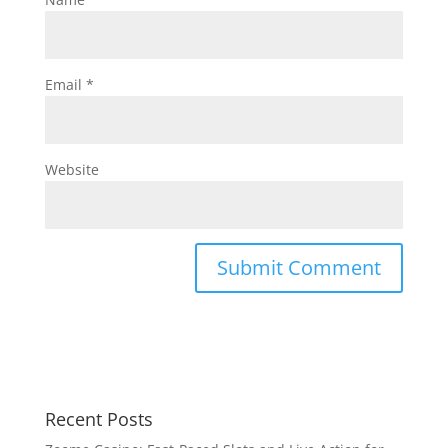
Email
*
Website
Recent Posts