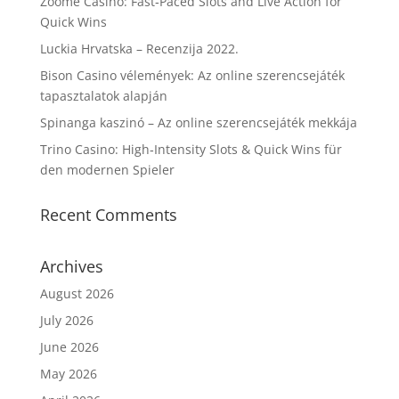
Zoome Casino: Fast‑Paced Slots and Live Action for
Quick Wins
Luckia Hrvatska – Recenzija 2022.
Bison Casino vélemények: Az online szerencsejáték
tapasztalatok alapján
Spinanga kaszinó – Az online szerencsejáték mekkája
Trino Casino: High‑Intensity Slots & Quick Wins für
den modernen Spieler
Recent Comments
Archives
August 2026
July 2026
June 2026
May 2026