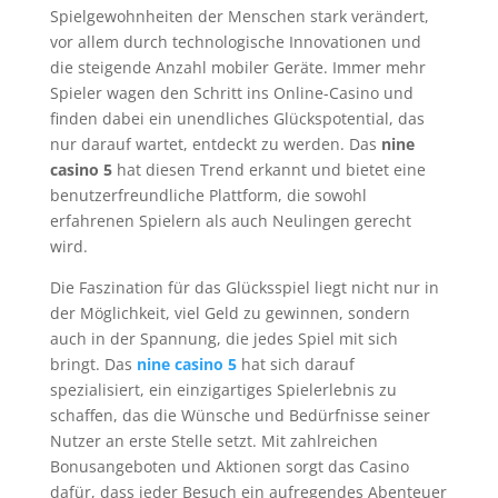
Spielgewohnheiten der Menschen stark verändert,
vor allem durch technologische Innovationen und
die steigende Anzahl mobiler Geräte. Immer mehr
Spieler wagen den Schritt ins Online-Casino und
finden dabei ein unendliches Glückspotential, das
nur darauf wartet, entdeckt zu werden. Das
nine
casino 5
hat diesen Trend erkannt und bietet eine
benutzerfreundliche Plattform, die sowohl
erfahrenen Spielern als auch Neulingen gerecht
wird.
Die Faszination für das Glücksspiel liegt nicht nur in
der Möglichkeit, viel Geld zu gewinnen, sondern
auch in der Spannung, die jedes Spiel mit sich
bringt. Das
nine casino 5
hat sich darauf
spezialisiert, ein einzigartiges Spielerlebnis zu
schaffen, das die Wünsche und Bedürfnisse seiner
Nutzer an erste Stelle setzt. Mit zahlreichen
Bonusangeboten und Aktionen sorgt das Casino
dafür, dass jeder Besuch ein aufregendes Abenteuer