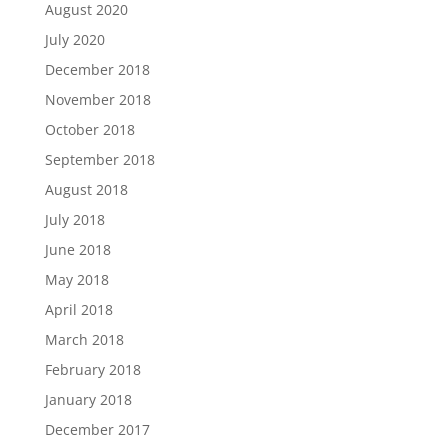
August 2020
July 2020
December 2018
November 2018
October 2018
September 2018
August 2018
July 2018
June 2018
May 2018
April 2018
March 2018
February 2018
January 2018
December 2017