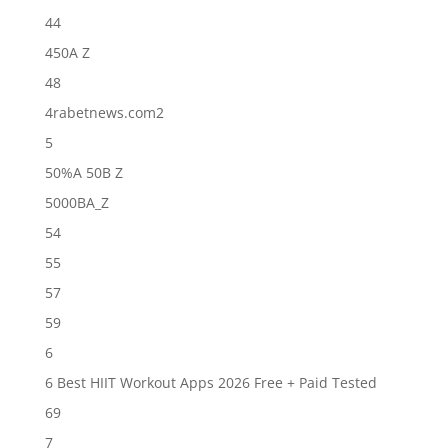
44
450A Z
48
4rabetnews.com2
5
50%A 50B Z
5000BA_Z
54
55
57
59
6
6 Best HIIT Workout Apps 2026 Free + Paid Tested
69
7