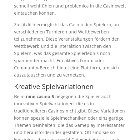
schnell wohlfühlen und problemlos in die Casinowelt
eintauchen können.
Zusätzlich ermöglicht das Casino den Spielern, an
verschiedenen Turnieren und Wettbewerben
teilzunehmen. Diese Veranstaltungen fördern den
Wettbewerb und die Interaktion zwischen den
Spielern, was das gesamte Spielerlebnis noch
spannender macht. Ein aktives Forum oder
Community-Bereich bietet eine Plattform, um sich
auszutauschen und zu vernetzen.
Kreative Spielvariationen
Beim
nine casino 5
begegnen die Spieler auch
innovativen Spielvariationen, die es in
traditionelleren Casinos nicht gibt. Diese Variationen
können spezielle Spielmechaniken oder einzigartige
Themen beinhalten, die das Gameplay interessanter
und herausfordernder gestalten. Oft sind sie so
konzipiert, dass sie sowohl Gelegenheits- als auch