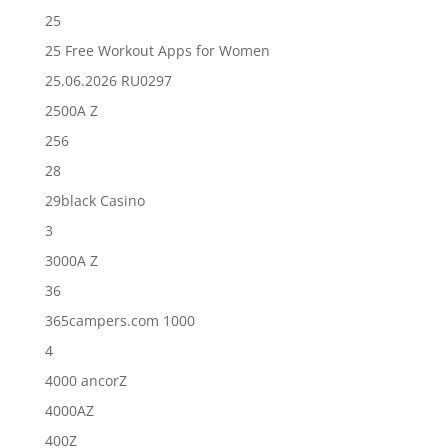
25
25 Free Workout Apps for Women
25.06.2026 RU0297
2500A Z
256
28
29black Casino
3
3000A Z
36
365campers.com 1000
4
4000 ancorZ
4000AZ
400Z