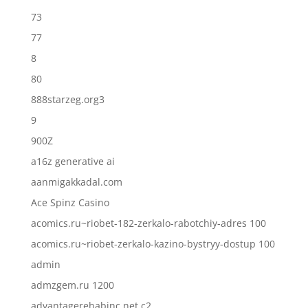
73
77
8
80
888starzeg.org3
9
900Z
a16z generative ai
aanmigakkadal.com
Ace Spinz Casino
acomics.ru~riobet-182-zerkalo-rabotchiy-adres 100
acomics.ru~riobet-zerkalo-kazino-bystryy-dostup 100
admin
admzgem.ru 1200
advantagerehabinc.net c2