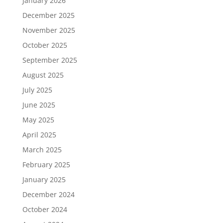
January 2026
December 2025
November 2025
October 2025
September 2025
August 2025
July 2025
June 2025
May 2025
April 2025
March 2025
February 2025
January 2025
December 2024
October 2024