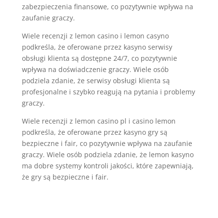
zabezpieczenia finansowe, co pozytywnie wpływa na
zaufanie graczy.
Wiele recenzji z lemon casino i lemon casyno
podkreśla, że oferowane przez kasyno serwisy
obsługi klienta są dostępne 24/7, co pozytywnie
wpływa na doświadczenie graczy. Wiele osób
podziela zdanie, że serwisy obsługi klienta są
profesjonalne i szybko reagują na pytania i problemy
graczy.
Wiele recenzji z lemon casino pl i casino lemon
podkreśla, że oferowane przez kasyno gry są
bezpieczne i fair, co pozytywnie wpływa na zaufanie
graczy. Wiele osób podziela zdanie, że lemon kasyno
ma dobre systemy kontroli jakości, które zapewniają,
że gry są bezpieczne i fair.