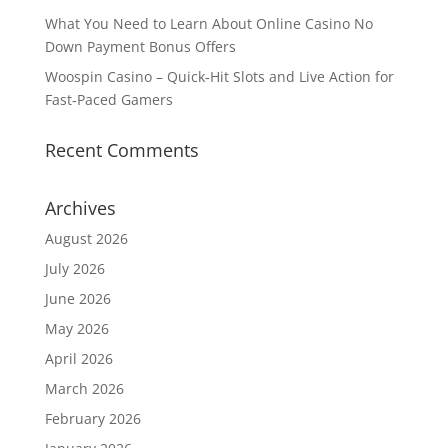
What You Need to Learn About Online Casino No
Down Payment Bonus Offers
Woospin Casino – Quick‑Hit Slots and Live Action for
Fast‑Paced Gamers
Recent Comments
Archives
August 2026
July 2026
June 2026
May 2026
April 2026
March 2026
February 2026