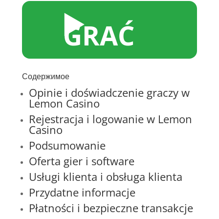
▶️
GRAĆ
Содержимое
Opinie i doświadczenie graczy w
Lemon Casino
Rejestracja i logowanie w Lemon
Casino
Podsumowanie
Oferta gier i software
Usługi klienta i obsługa klienta
Przydatne informacje
Płatności i bezpieczne transakcje