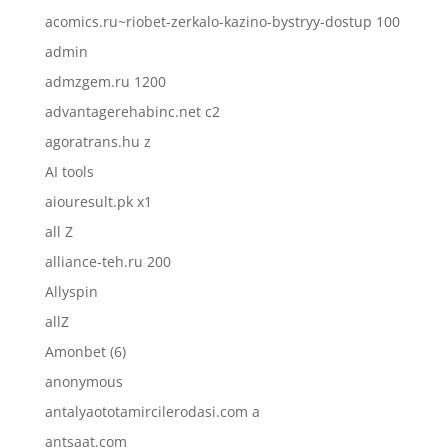
acomics.ru~riobet-zerkalo-kazino-bystryy-dostup 100
admin
admzgem.ru 1200
advantagerehabinc.net c2
agoratrans.hu z
AI tools
aiouresult.pk x1
all Z
alliance-teh.ru 200
Allyspin
allZ
Amonbet (6)
anonymous
antalyaototamircilerodasi.com a
antsaat.com