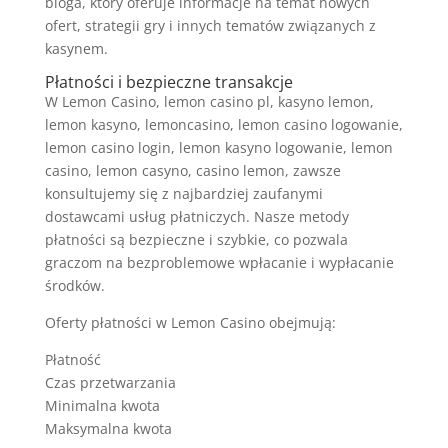
bloga, który oferuje informacje na temat nowych
ofert, strategii gry i innych tematów związanych z
kasynem.
Płatności i bezpieczne transakcje
W Lemon Casino, lemon casino pl, kasyno lemon,
lemon kasyno, lemoncasino, lemon casino logowanie,
lemon casino login, lemon kasyno logowanie, lemon
casino, lemon casyno, casino lemon, zawsze
konsultujemy się z najbardziej zaufanymi
dostawcami usług płatniczych. Nasze metody
płatności są bezpieczne i szybkie, co pozwala
graczom na bezproblemowe wpłacanie i wypłacanie
środków.
Oferty płatności w Lemon Casino obejmują:
Płatność
Czas przetwarzania
Minimalna kwota
Maksymalna kwota