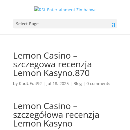
Select Page
Lemon Casino –
szczegowa recenzja
Lemon Kasyno.870
by
KudUEdit92
|
Jul 18, 2025
|
Blog
|
0 comments
Lemon Casino –
szczegółowa recenzja
Lemon Kasyno