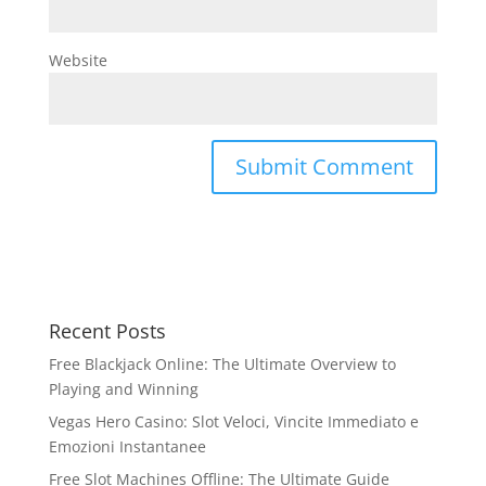
Website
Recent Posts
Free Blackjack Online: The Ultimate Overview to
Playing and Winning
Vegas Hero Casino: Slot Veloci, Vincite Immediato e
Emozioni Instantanee
Free Slot Machines Offline: The Ultimate Guide