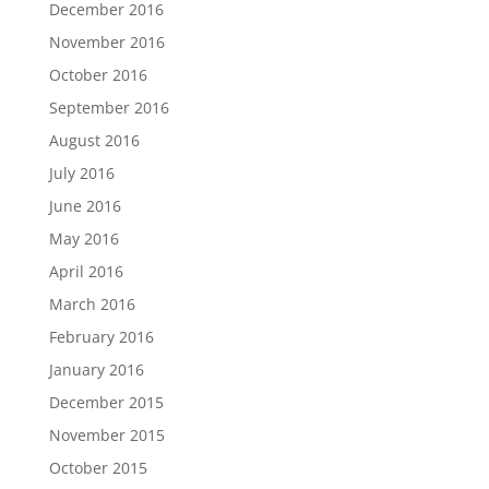
December 2016
November 2016
October 2016
September 2016
August 2016
July 2016
June 2016
May 2016
April 2016
March 2016
February 2016
January 2016
December 2015
November 2015
October 2015