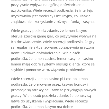
pozytywnie wpływa na ogólną doświadczenie
użytkownika. Wiele recenzji podkreśla, że interfejs
użytkownika jest moderny i intuicyjny, co ułatwia
znajdowanie i korzystanie z różnych funkcji kasyna.
Wiele graczy podziela zdanie, że lemon kasyno
oferuje szeroką gamę gier, co pozytywnie wpływa na
ich doświadczenie. Wiele recenzji podkreśla, że gry
są regularnie aktualizowane, co zapewnia graczom
nowe i ciekawe doświadczenia. Wiele osób
podkreśla, że lemon casino, lemon casyno i casino
lemon mają dobre systemy obsługi klienta, które są
szybkie i pomocne w rozwiązaniu problemów.
Wiele recenzji z lemon casino pl i casino lemon
podkreśla, że oferowane przez kasyno bonusy i
promocje są atrakcyjne i zawsze przyciągają nowych
graczy. Wiele osób podziela zdanie, że bonusy są
łatwe do uzyskania i wyplacenia. Wiele recenzji
podkreśla, że lemon kasyno ma dobre