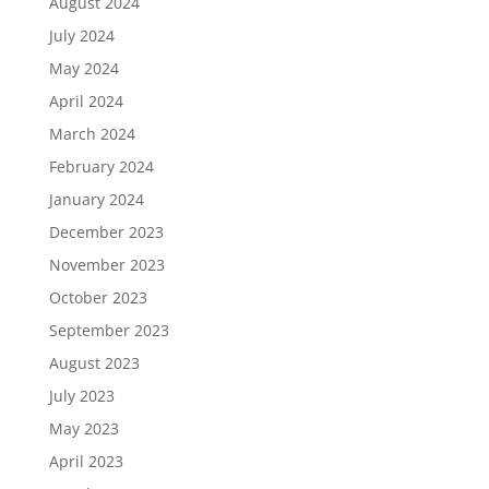
August 2024
July 2024
May 2024
April 2024
March 2024
February 2024
January 2024
December 2023
November 2023
October 2023
September 2023
August 2023
July 2023
May 2023
April 2023