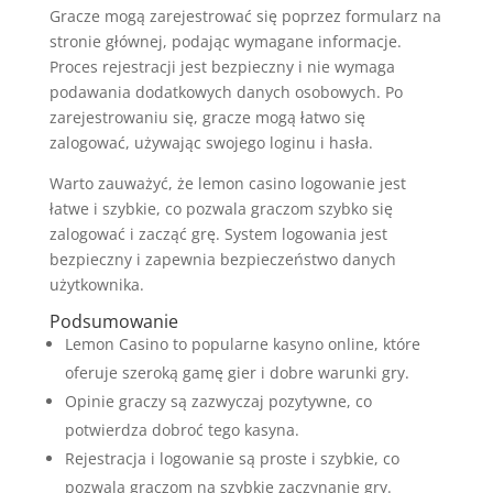
Gracze mogą zarejestrować się poprzez formularz na
stronie głównej, podając wymagane informacje.
Proces rejestracji jest bezpieczny i nie wymaga
podawania dodatkowych danych osobowych. Po
zarejestrowaniu się, gracze mogą łatwo się
zalogować, używając swojego loginu i hasła.
Warto zauważyć, że lemon casino logowanie jest
łatwe i szybkie, co pozwala graczom szybko się
zalogować i zacząć grę. System logowania jest
bezpieczny i zapewnia bezpieczeństwo danych
użytkownika.
Podsumowanie
Lemon Casino to popularne kasyno online, które
oferuje szeroką gamę gier i dobre warunki gry.
Opinie graczy są zazwyczaj pozytywne, co
potwierdza dobroć tego kasyna.
Rejestracja i logowanie są proste i szybkie, co
pozwala graczom na szybkie zaczynanie gry.