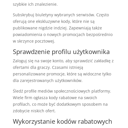
szybkie ich znalezienie.
Subskrybuj biuletyny wybranych serwisów. Często
oferują one ekskluzywne kody, które nie są
publikowane nigdzie indziej. Zapewniają także
powiadomienia o nowych promocjach bezpośrednio
w skrzynce pocztowej.
Sprawdzenie profilu użytkownika
Zaloguj się na swoje konto, aby sprawdzić zakładkę z
ofertami dla graczy. Czasami istnieją
personalizowane promocje, które są widoczne tylko
dla zarejestrowanych użytkowników.
Śledź profile mediów społecznościowych platformy.
Wiele firm ogłasza kody rabatowe na swoich
profilach, co może być dodatkowym sposobem na
zdobycie niskich ofert.
Wykorzystanie kodów rabatowych