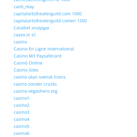
canli_may
capitalartstheaterguild.com 1000
capitalartstheaterguild.comen 1500
Casabet στοίχημα
casex.in x1
casino
Casino En Ligne International
Casino Mit Paysafecard
Casinò Online
Casino Sites
casino utan svensk licens
casino zonder crucks
casino-vegashero.org
casino1
casino2
casino3
casino4
casino5
casino6