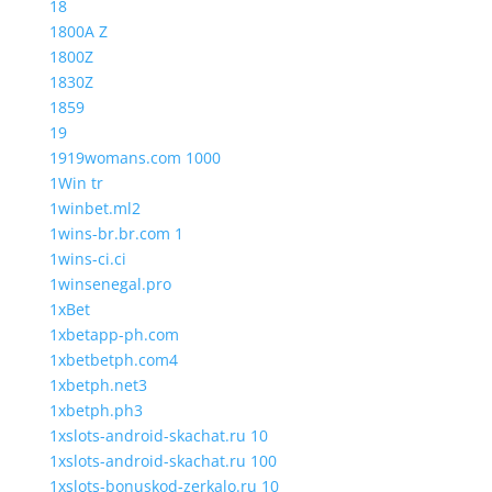
18
1800A Z
1800Z
1830Z
1859
19
1919womans.com 1000
1Win tr
1winbet.ml2
1wins-br.br.com 1
1wins-ci.ci
1winsenegal.pro
1xBet
1xbetapp-ph.com
1xbetbetph.com4
1xbetph.net3
1xbetph.ph3
1xslots-android-skachat.ru 10
1xslots-android-skachat.ru 100
1xslots-bonuskod-zerkalo.ru 10