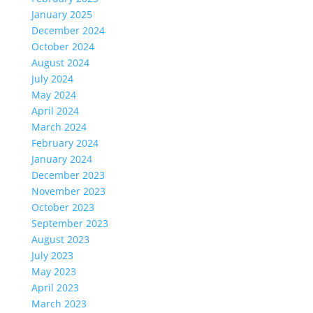
January 2025
December 2024
October 2024
August 2024
July 2024
May 2024
April 2024
March 2024
February 2024
January 2024
December 2023
November 2023
October 2023
September 2023
August 2023
July 2023
May 2023
April 2023
March 2023