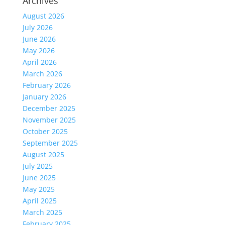
Archives
August 2026
July 2026
June 2026
May 2026
April 2026
March 2026
February 2026
January 2026
December 2025
November 2025
October 2025
September 2025
August 2025
July 2025
June 2025
May 2025
April 2025
March 2025
February 2025