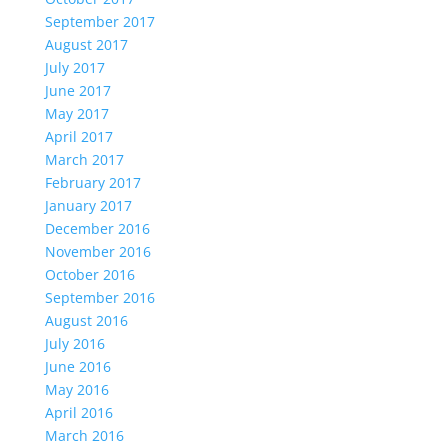
September 2017
August 2017
July 2017
June 2017
May 2017
April 2017
March 2017
February 2017
January 2017
December 2016
November 2016
October 2016
September 2016
August 2016
July 2016
June 2016
May 2016
April 2016
March 2016