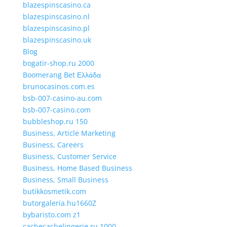
blazespinscasino.ca
blazespinscasino.nl
blazespinscasino.pl
blazespinscasino.uk
Blog
bogatir-shop.ru 2000
Boomerang Bet Ελλάδα
brunocasinos.com.es
bsb-007-casino-au.com
bsb-007-casino.com
bubbleshop.ru 150
Business, Article Marketing
Business, Careers
Business, Customer Service
Business, Home Based Business
Business, Small Business
butikkosmetik.com
butorgaleria.hu1660Z
bybaristo.com z1
cachecachelingerie.ru 1000