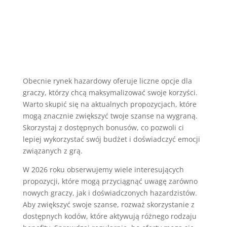
Obecnie rynek hazardowy oferuje liczne opcje dla
graczy, którzy chcą maksymalizować swoje korzyści.
Warto skupić się na aktualnych propozycjach, które
mogą znacznie zwiększyć twoje szanse na wygraną.
Skorzystaj z dostępnych bonusów, co pozwoli ci
lepiej wykorzystać swój budżet i doświadczyć emocji
związanych z grą.
W 2026 roku obserwujemy wiele interesujących
propozycji, które mogą przyciągnąć uwagę zarówno
nowych graczy, jak i doświadczonych hazardzistów.
Aby zwiększyć swoje szanse, rozważ skorzystanie z
dostępnych kodów, które aktywują różnego rodzaju