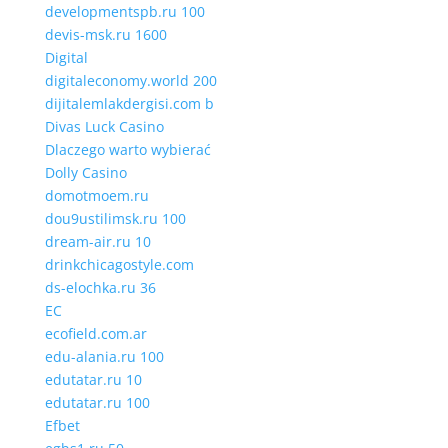
developmentspb.ru 100
devis-msk.ru 1600
Digital
digitaleconomy.world 200
dijitalemlakdergisi.com b
Divas Luck Casino
Dlaczego warto wybierać
Dolly Casino
domotmoem.ru
dou9ustilimsk.ru 100
dream-air.ru 10
drinkchicagostyle.com
ds-elochka.ru 36
EC
ecofield.com.ar
edu-alania.ru 100
edutatar.ru 10
edutatar.ru 100
Efbet