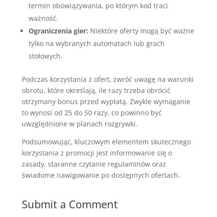
termin obowiązywania, po którym kod traci
ważność.
Ograniczenia gier:
Niektóre oferty mogą być ważne
tylko na wybranych automatach lub grach
stołowych.
Podczas korzystania z ofert, zwróć uwagę na warunki
obrotu, które określają, ile razy trzeba obrócić
otrzymany bonus przed wypłatą. Zwykle wymaganie
to wynosi od 25 do 50 razy, co powinno być
uwzględnione w planach rozgrywki.
Podsumowując, kluczowym elementem skutecznego
korzystania z promocji jest informowanie się o
zasady, staranne czytanie regulaminów oraz
świadome nawigowanie po dostępnych ofertach.
Submit a Comment