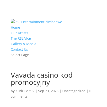
Home
Our Artists
The RSL Vlog
Gallery & Media
Contact Us
Select Page
Vavada casino kod
promocyjny
by
KudUEdit92
|
Sep 23, 2023
|
Uncategorized
|
0
comments