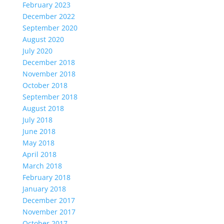
February 2023
December 2022
September 2020
August 2020
July 2020
December 2018
November 2018
October 2018
September 2018
August 2018
July 2018
June 2018
May 2018
April 2018
March 2018
February 2018
January 2018
December 2017
November 2017
October 2017