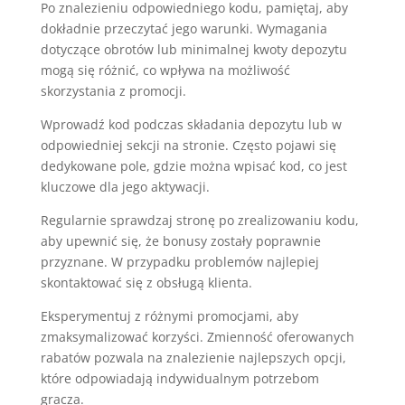
Po znalezieniu odpowiedniego kodu, pamiętaj, aby
dokładnie przeczytać jego warunki. Wymagania
dotyczące obrotów lub minimalnej kwoty depozytu
mogą się różnić, co wpływa na możliwość
skorzystania z promocji.
Wprowadź kod podczas składania depozytu lub w
odpowiedniej sekcji na stronie. Często pojawi się
dedykowane pole, gdzie można wpisać kod, co jest
kluczowe dla jego aktywacji.
Regularnie sprawdzaj stronę po zrealizowaniu kodu,
aby upewnić się, że bonusy zostały poprawnie
przyznane. W przypadku problemów najlepiej
skontaktować się z obsługą klienta.
Eksperymentuj z różnymi promocjami, aby
zmaksymalizować korzyści. Zmienność oferowanych
rabatów pozwala na znalezienie najlepszych opcji,
które odpowiadają indywidualnym potrzebom
gracza.