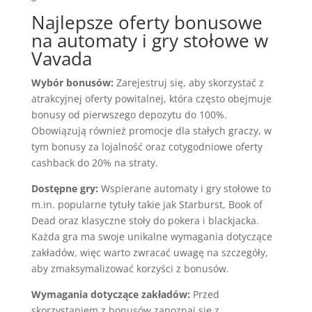
Najlepsze oferty bonusowe
na automaty i gry stołowe w
Vavada
Wybór bonusów:
Zarejestruj się, aby skorzystać z
atrakcyjnej oferty powitalnej, która często obejmuje
bonusy od pierwszego depozytu do 100%.
Obowiązują również promocje dla stałych graczy, w
tym bonusy za lojalność oraz cotygodniowe oferty
cashback do 20% na straty.
Dostępne gry:
Wspierane automaty i gry stołowe to
m.in. popularne tytuły takie jak Starburst, Book of
Dead oraz klasyczne stoły do pokera i blackjacka.
Każda gra ma swoje unikalne wymagania dotyczące
zakładów, więc warto zwracać uwagę na szczegóły,
aby zmaksymalizować korzyści z bonusów.
Wymagania dotyczące zakładów:
Przed
skorzystaniem z bonusów zapoznaj się z