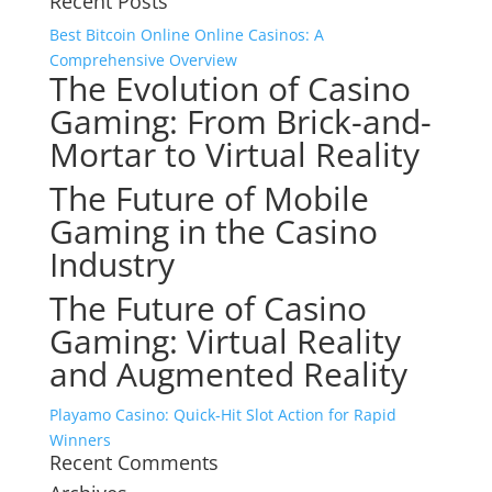
Recent Posts
Best Bitcoin Online Online Casinos: A
Comprehensive Overview
The Evolution of Casino
Gaming: From Brick-and-
Mortar to Virtual Reality
The Future of Mobile
Gaming in the Casino
Industry
The Future of Casino
Gaming: Virtual Reality
and Augmented Reality
Playamo Casino: Quick‑Hit Slot Action for Rapid
Winners
Recent Comments