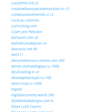
crazytime.ink z2
creativebeautyacademysalon.in c3
cuidatusaludmental.cl c2
curacau casinois
curlrinting.com
Czym jest Fleboxin
dafsport.com x2
daihatsumakassar.co
davranis.net 80
de0111
denemebonusu-online.com 200
denta-stomatologiya.ru 1000
desihosting.in x1
developmentspb.ru 100
devis-msk.ru 1600
Digital
digitaleconomy.world 200
dijitalemlakdergisi.com b
Divas Luck Casino