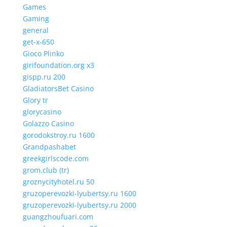
Games
Gaming
general
get-x-650
Gioco Plinko
girifoundation.org x3
gispp.ru 200
GladiatorsBet Casino
Glory tr
glorycasino
Golazzo Casino
gorodokstroy.ru 1600
Grandpashabet
greekgirlscode.com
grom.club (tr)
groznycityhotel.ru 50
gruzoperevozki-lyubertsy.ru 1600
gruzoperevozki-lyubertsy.ru 2000
guangzhoufuari.com