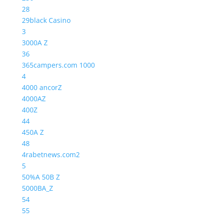
28
29black Casino
3
3000A Z
36
365campers.com 1000
4
4000 ancorZ
4000AZ
400Z
44
450A Z
48
4rabetnews.com2
5
50%A 50B Z
5000BA_Z
54
55