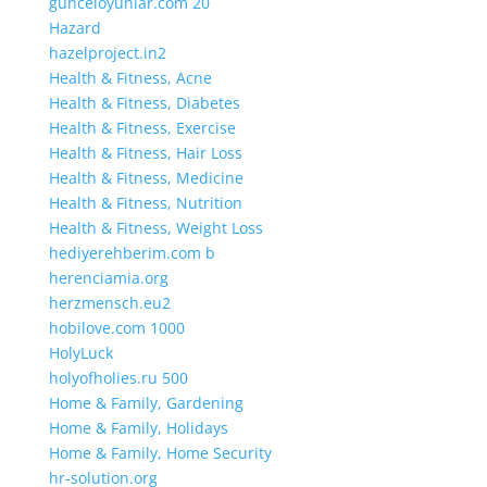
gunceloyunlar.com 20
Hazard
hazelproject.in2
Health & Fitness, Acne
Health & Fitness, Diabetes
Health & Fitness, Exercise
Health & Fitness, Hair Loss
Health & Fitness, Medicine
Health & Fitness, Nutrition
Health & Fitness, Weight Loss
hediyerehberim.com b
herenciamia.org
herzmensch.eu2
hobilove.com 1000
HolyLuck
holyofholies.ru 500
Home & Family, Gardening
Home & Family, Holidays
Home & Family, Home Security
hr-solution.org