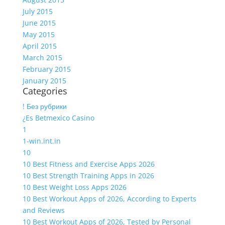
July 2015
June 2015
May 2015
April 2015
March 2015
February 2015
January 2015
Categories
! Без рубрики
¿Es Betmexico Casino
1
1-win.int.in
10
10 Best Fitness and Exercise Apps 2026
10 Best Strength Training Apps in 2026
10 Best Weight Loss Apps 2026
10 Best Workout Apps of 2026, According to Experts
and Reviews
10 Best Workout Apps of 2026, Tested by Personal