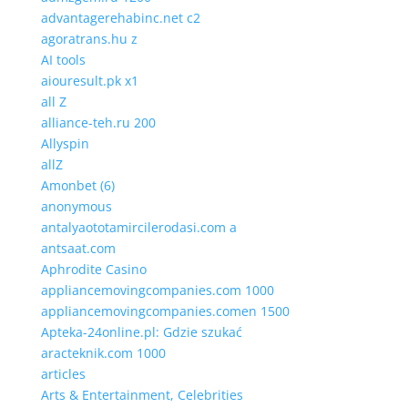
advantagerehabinc.net c2
agoratrans.hu z
AI tools
aiouresult.pk x1
all Z
alliance-teh.ru 200
Allyspin
allZ
Amonbet (6)
anonymous
antalyaototamircilerodasi.com a
antsaat.com
Aphrodite Casino
appliancemovingcompanies.com 1000
appliancemovingcompanies.comen 1500
Apteka-24online.pl: Gdzie szukać
aracteknik.com 1000
articles
Arts & Entertainment, Celebrities