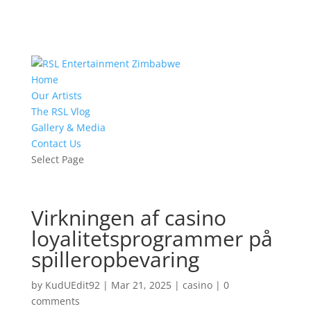
Home
Our Artists
The RSL Vlog
Gallery & Media
Contact Us
Select Page
Virkningen af ​​casino
loyalitetsprogrammer på
spilleropbevaring
by
KudUEdit92
|
Mar 21, 2025
|
casino
|
0
comments