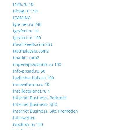
ickfa.ru 10
iddog.ru 150
IGAMING
igle-net.ru 240
igryfort.ru 10
igryfort.ru 100
iheartseeds.com (tr)
ikatmalaysia.com2
imarkts.com2
imperiaprazdnika.ru 100
info-posad.ru 50
inglesina-italy.ru 100
innovaforum.ru 10
intellectplanet.ru 1
Internet Business, Podcasts
Internet Business, SEO
Internet Business, Site Promotion
Interwetten
ivpokrov.ru 150