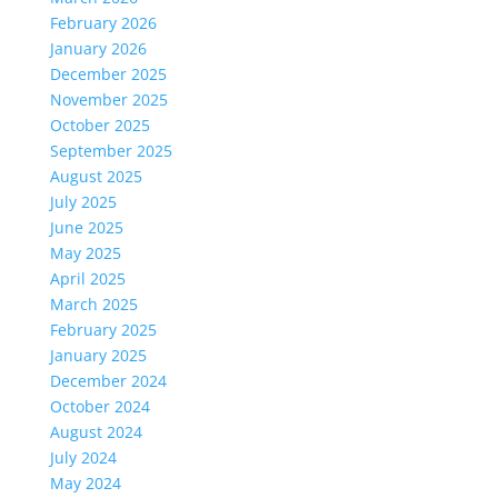
February 2026
January 2026
December 2025
November 2025
October 2025
September 2025
August 2025
July 2025
June 2025
May 2025
April 2025
March 2025
February 2025
January 2025
December 2024
October 2024
August 2024
July 2024
May 2024