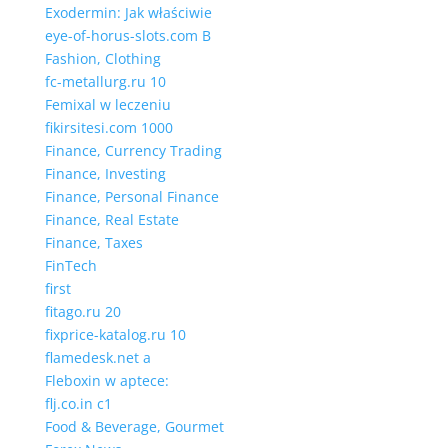
Exodermin: Jak właściwie
eye-of-horus-slots.com B
Fashion, Clothing
fc-metallurg.ru 10
Femixal w leczeniu
fikirsitesi.com 1000
Finance, Currency Trading
Finance, Investing
Finance, Personal Finance
Finance, Real Estate
Finance, Taxes
FinTech
first
fitago.ru 20
fixprice-katalog.ru 10
flamedesk.net a
Fleboxin w aptece:
flj.co.in c1
Food & Beverage, Gourmet